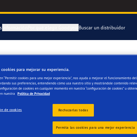
s
Información
Por qué elegir Goodyear
Buscar un distribuidor
ra y cambia tus neumáticos
 Kilómetros Que Cuentan
Neumático Of
ICIO RAFA
 cookies para mejorar su experiencia.
enimiento de tus neumáticos
aGrip Performance 3
Neumático Of
 en “Permitir cookies para una mejor experiencia”, nos ayuda a mejorar el funcionamiento del 
ordando sus preferencias, entendiendo cómo usa nuestro sitio y mostrándole contenido relev
or 4Seasons Gen-3
Neumáticos G
onfiguración de cookies en cualquier momento en nuestra “configuración de cookies” u obten
en nuestra
Política de Privacidad
e F1 Asymmetric 6
ón de cookies
Rechazarlas todas
s
 EfficientGrip Performance 2
Permita las cookies para una mejor experiencia