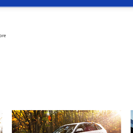
 Eagle F1 SuperSport
ore