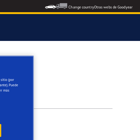
Change country
Otras webs de Goodyear
icial del Grupo Aramón
icial Escuela RACE de Conducción
sitio (por
ante). Puede
oodyear Eagle
er más