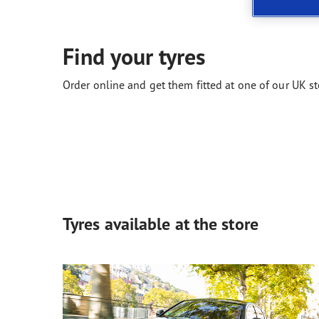
Neumáticos según el clima
ReCharge, el futuro de la movilidad eléctrica
Gama
Find your tyres
Order online and get them fitted at one of our UK st
Tyres available at the store