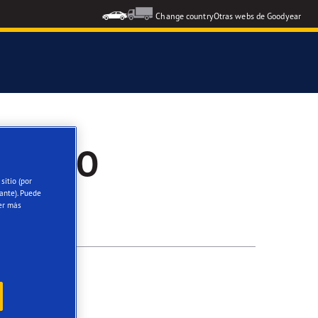
Change country
Otras webs de Goodyear
icial del Grupo Aramón
O AUTO
icial Escuela RACE de Conducción
sitio (por
ante). Puede
oodyear Eagle
er más