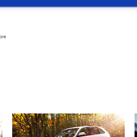
 Eagle F1 SuperSport
ore