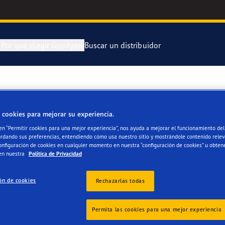
n
Por qué elegir Goodyear
Buscar un distribuidor
ra y cambia tus neumáticos
 Kilómetros Que Cuentan
Neumático Of
LLER Y VENTAS TOD
 cookies para mejorar su experiencia.
enimiento de tus neumáticos
aGrip Performance 3
Neumático Of
 en “Permitir cookies para una mejor experiencia”, nos ayuda a mejorar el funcionamiento del 
ordando sus preferencias, entendiendo cómo usa nuestro sitio y mostrándole contenido relev
or 4Seasons Gen-3
Neumáticos G
onfiguración de cookies en cualquier momento en nuestra “configuración de cookies” u obten
en nuestra
Política de Privacidad
e F1 Asymmetric 6
ón de cookies
Rechazarlas todas
s
 EfficientGrip Performance 2
Permita las cookies para una mejor experiencia