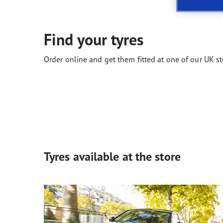
Neumáticos según el clima
ReCharge, el futuro de la movilidad eléctrica
Gama
Find your tyres
Order online and get them fitted at one of our UK st
Tyres available at the store