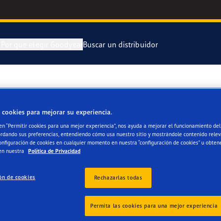
n
Por qué elegir Goodyear
Buscar un distribuidor
ra y cambia tus neumáticos
 Kilómetros Que Cuentan
Neumático Of
ERES MARTÍNEZ
 cookies para mejorar su experiencia.
enimiento de tus neumáticos
aGrip Performance 3
Neumático Of
 en “Permitir cookies para una mejor experiencia”, nos ayuda a mejorar el funcionamiento del 
ordando sus preferencias, entendiendo cómo usa nuestro sitio y mostrándole contenido relev
or 4Seasons Gen-3
Neumáticos G
onfiguración de cookies en cualquier momento en nuestra “configuración de cookies” u obten
en nuestra
Política de Privacidad
e F1 Asymmetric 6
ón de cookies
Rechazarlas todas
s
 EfficientGrip Performance 2
Permita las cookies para una mejor experiencia