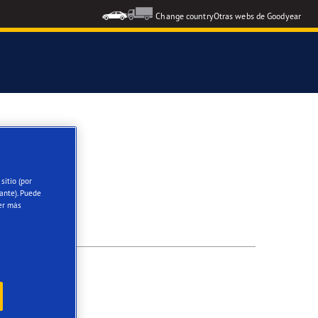
Change country
Otras webs de Goodyear
icial del Grupo Aramón
icial Escuela RACE de Conducción
sitio (por
ante). Puede
oodyear Eagle
er más