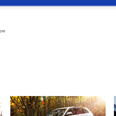
 Eagle F1 SuperSport
ore