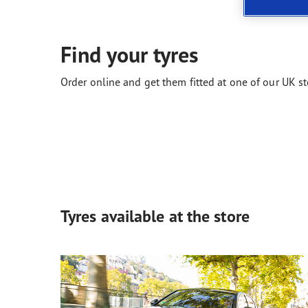
Neumáticos según el clima
ReCharge, el futuro de la movilidad eléctrica
Gama
Find your tyres
Order online and get them fitted at one of our UK st
Tyres available at the store