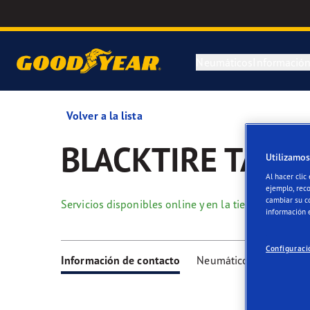
Neumáticos
Informació
Volver a la lista
Neumáticos de Verano
Glosario
Blimp
Repa
Blog
BLACKTIRE TALL
Utilizamos
Neumáticos Todo Tiempo
Etiquetado Europeo
Motorsport
Mant
Ultr
Al hacer clic
ejemplo, rec
Neumáticos de Invierno
Entiende a tu neumático
Criterios de calidad
Vect
cambiar su c
Servicios disponibles online y en la tienda
información 
Buscar por medida del neumático
Consejos para elegir tu neumático
Tecnología e Innovación
Eagl
Configuraci
Información de contacto
Neumáticos
Servicio
Buscar neumáticos por vehículo
Neumáticos de recambio
Equipamiento de Origen (OE)
Gama