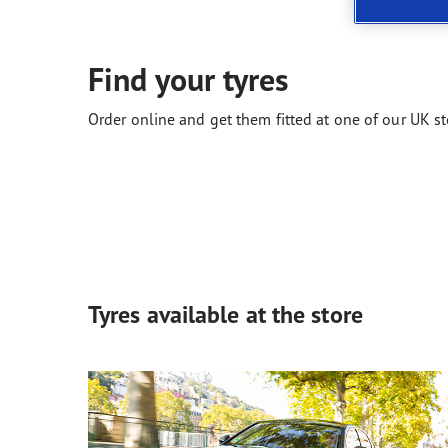
Neumáticos según el clima
ReCharge, el futuro de la movilidad eléctrica
Gama
Find your tyres
Order online and get them fitted at one of our UK st
Tyres available at the store