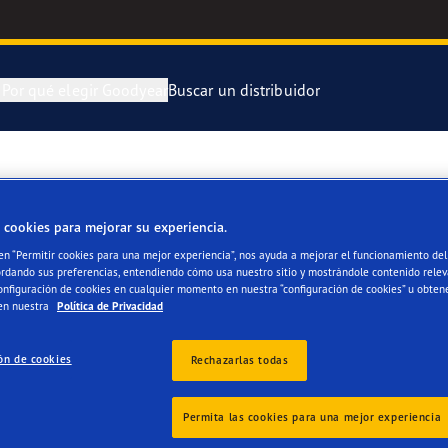
n
Por qué elegir Goodyear
Buscar un distribuidor
ra y cambia tus neumáticos
 Kilómetros Que Cuentan
Neumático Of
ER ALEJANDRO OLMO
 cookies para mejorar su experiencia.
enimiento de tus neumáticos
aGrip Performance 3
Neumático Of
 en “Permitir cookies para una mejor experiencia”, nos ayuda a mejorar el funcionamiento del 
ordando sus preferencias, entendiendo cómo usa nuestro sitio y mostrándole contenido relev
or 4Seasons Gen-3
Neumáticos G
onfiguración de cookies en cualquier momento en nuestra “configuración de cookies” u obten
en nuestra
Política de Privacidad
e F1 Asymmetric 6
ón de cookies
Rechazarlas todas
s
 EfficientGrip Performance 2
Permita las cookies para una mejor experiencia