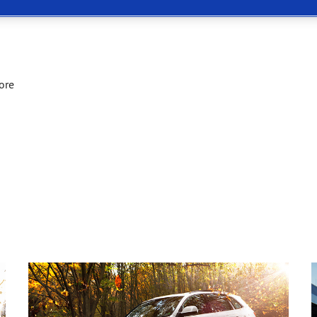
 Eagle F1 SuperSport
ore