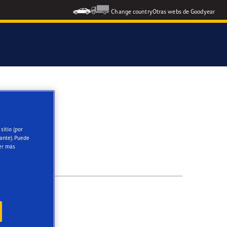
Change country
Otras webs de Goodyear
icial del Grupo Aramón
S
icial Escuela RACE de Conducción
sitio (por
ante). Puede
oodyear Eagle
er más