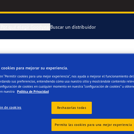
n
Por qué elegir Goodyear
Buscar un distribuidor
ra y cambia tus neumáticos
 Kilómetros Que Cuentan
Neumático Of
 cookies para mejorar su experiencia.
enimiento de tus neumáticos
aGrip Performance 3
Neumático Of
 en “Permitir cookies para una mejor experiencia”, nos ayuda a mejorar el funcionamiento del 
ordando sus preferencias, entendiendo cómo usa nuestro sitio y mostrándole contenido relev
or 4Seasons Gen-3
Neumáticos G
onfiguración de cookies en cualquier momento en nuestra “configuración de cookies” u obten
en nuestra
Política de Privacidad
e F1 Asymmetric 6
ón de cookies
Rechazarlas todas
s
 EfficientGrip Performance 2
Permita las cookies para una mejor experiencia