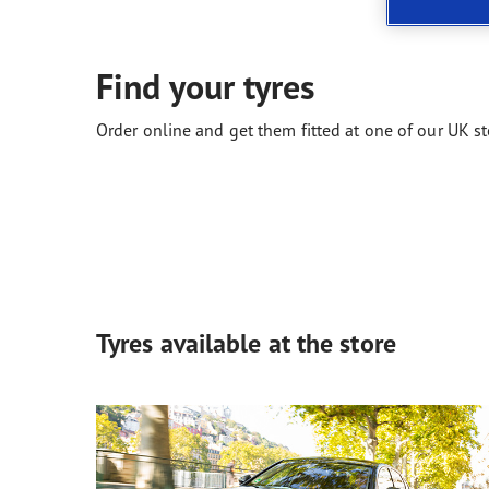
Neumáticos según el clima
ReCharge, el futuro de la movilidad eléctrica
Gama
Find your tyres
Order online and get them fitted at one of our UK st
Tyres available at the store