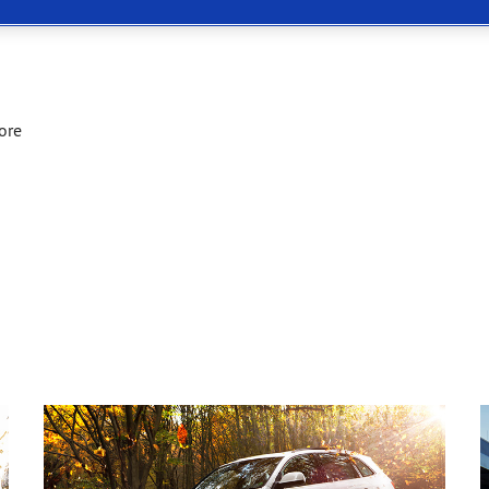
 Eagle F1 SuperSport
ore