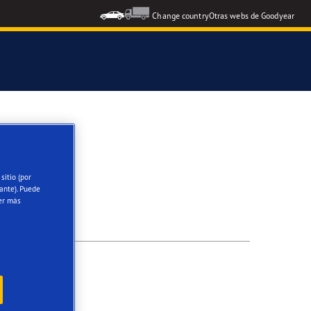
Change country
Otras webs de Goodyear
icial del Grupo Aramón
icial Escuela RACE de Conducción
sitio (por
ante). Puede
oodyear Eagle
er más