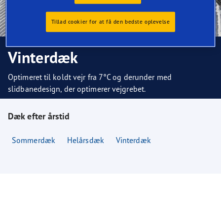
Tillad cookier for at få den bedste oplevelse
Vinterdæk
Optimeret til koldt vejr fra 7°C og derunder med
slidbanedesign, der optimerer vejgrebet.
Dæk efter årstid
Sommerdæk
Helårsdæk
Vinterdæk