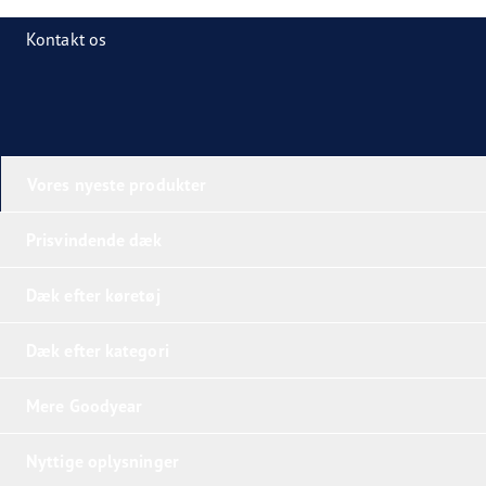
Kontakt os
Vores nyeste produkter
Prisvindende dæk
Dæk efter køretøj
Dæk efter kategori
Mere Goodyear
Nyttige oplysninger