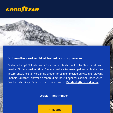
Vi benytter cookier til at forbedre din oplevelse.
Ved at klikke på “Tillad cookier for at få den bedste oplevelse” hjælper du os
med at få hjemmesiden til at fungere bedre – for eksempel ved at huske dine
præferencer, forstå hvordan du bruger vores hjemmeside og vise dig relevant
indhold. Du kan til enhver tid ændre dine indstillinger for cookier under vores
“cookieindstillinger” eller se mere under vores
Databeskyttelseserklæring
Cookie - indstillinger
Afvis alle