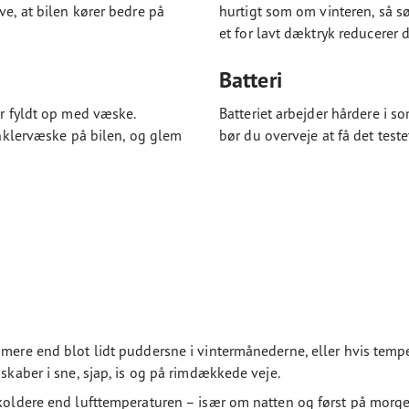
ve, at bilen kører bedre på
hurtigt som om vinteren, så s
et for lavt dæktryk reducerer
Batteri
er fyldt op med væske.
Batteriet arbejder hårdere i 
rinklervæske på bilen, og glem
bør du overveje at få det test
mere end blot lidt puddersne i vintermånederne, eller hvis tempera
nskaber i sne, sjap, is og på rimdækkede veje.
 koldere end lufttemperaturen – især om natten og først på morge