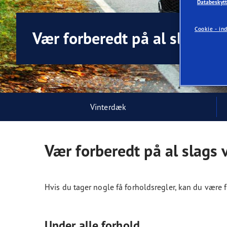
Databeskytt
Ordliste for dæk
Goodyear RACING
Cookie - ind
Vær forberedt på al slags ve
Vinterdæk
Vær forberedt på al slags v
Hvis du tager nogle få forholdsregler, kan du være f
Under alle forhold