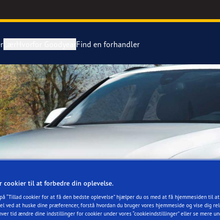
r
Lær
Hvorfor Goodyear
Find en forhandler
tning af dæk
ientgrip Performance 2
ing af en punktering
e F1 Asymmetric 6
Grip Ice 3
or 4Seasons GEN-3
r cookier til at forbedre din oplevelse.
aGrip Performance 3
 på “Tillad cookier for at få den bedste oplevelse” hjælper du os med at få hjemmesiden til a
el ved at huske dine præferencer, forstå hvordan du bruger vores hjemmeside og vise dig rel
hver tid ændre dine indstillinger for cookier under vores “cookieindstillinger” eller se mere u