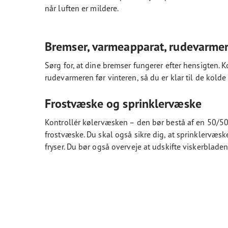
når luften er mildere.
Bremser, varmeapparat, rudevarme
Sørg for, at dine bremser fungerer efter hensigten. 
rudevarmeren før vinteren, så du er klar til de kold
Frostvæske og sprinklervæske
Kontrollér kølervæsken – den bør bestå af en 50/5
frostvæske. Du skal også sikre dig, at sprinklervæsk
fryser. Du bør også overveje at udskifte viskerbladene