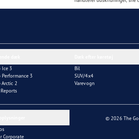
dende dæk
Dæk efter køretøj
 Ice 3
Bil
p Performance 3
SUV/4x4
 Arctic 2
Varevogn
t Reports
oplysninger
© 2026 The Go
os
r Corporate