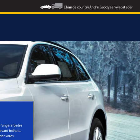
Change country
Andre Goodyear-websteder
t fungere bedre
evant indhold.
nder vores