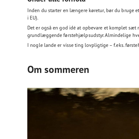
Inden du starter en længere køretur, bør du bruge 
i EU).
Det er også en god idé at opbevare et komplet sæt nø
grundlæggende førstehjælpsudstyr. Almindelige hve
I nogle lande er visse ting lovpligtige – f.eks. førs
Om sommeren