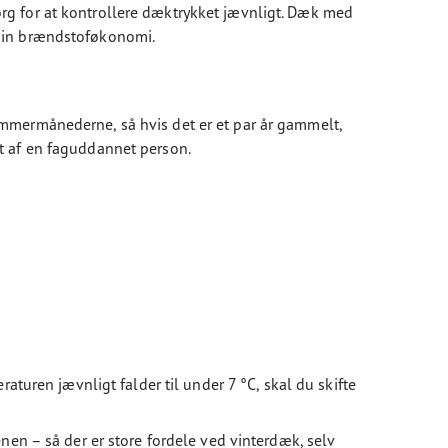
ørg for at kontrollere dæktrykket jævnligt. Dæk med
 din brændstoføkonomi.
sommermånederne, så hvis det er et par år gammelt,
et af en faguddannet person.
turen jævnligt falder til under 7 °C, skal du skifte
nen – så der er store fordele ved vinterdæk, selv