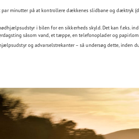
et par minutter på at kontrollere dækkenes slidbane og dæktryk
dhjælpsudstyr i bilen for en sikkerheds skyld. Det kan f.eks. ind
rdagsting såsom vand, et tæppe, en telefonoplader og papirlom
tehjælpsudstyr og advarselstrekanter – så undersøg dette, inden du