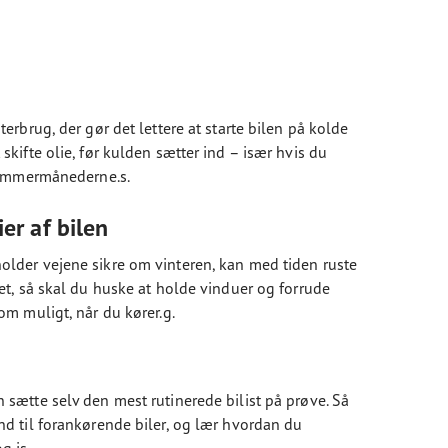
terbrug, der gør det lettere at starte bilen på kolde
skifte olie, før kulden sætter ind – især hvis du
 sommermånederne.s.
er af bilen
older vejene sikre om vinteren, kan med tiden ruste
det, så skal du huske at holde vinduer og forrude
som muligt, når du kører.g.
 sætte selv den mest rutinerede bilist på prøve. Så
nd til forankørende biler, og lær hvordan du
g is.