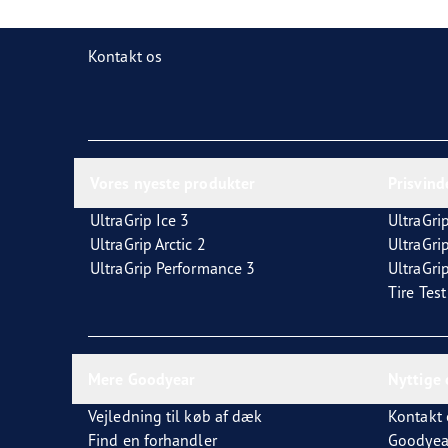
Kontakt os
Vores nyeste produkter
Prisvin
UltraGrip Ice 3
UltraGrip
UltraGrip Arctic 2
UltraGri
UltraGrip Performance 3
UltraGrip
Tire Tes
Mere Goodyear
Nyttige 
Vejledning til køb af dæk
Kontakt 
Find en forhandler
Goodyea