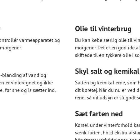
r
Olie til vinterbrug
Kontrollér varmeapparatet og
Du kan købe særlig olie til vin
e morgener.
morgener. Det er en god ide at 
skiftede til en tykkere olie i
Skyl salt og kemikali
0-blanding af vand og
en er vinteregnet og ikke
Salten og kemikalierne, som h
, før sne og is sætter ind.
dit køretøj. Når du nu er ved 
rene, så dit udsyn er så godt 
Sæt farten ned
Kørsel under vinterforhold kan
sænk farten, hold ekstra afsta
håndterer udskridninger, sne o