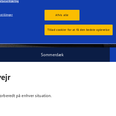
elseserklæring
stillinger
Afvis alle
jr
Tillad cookier for at få den bedste oplevelse
Sommerdæk
ejr
orberedt på enhver situation.