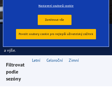
Nastavení souborů cookie
Zamítnout vše
Letní pneumatiky
Povolit soubory cookie pro nejlepší uživatelský zážitek
Navržené pro mírné povětrnostní podmínky za teplot 7 °C
a výše.
Letní
Celoroční
Zimní
Filtrovat
podle
sezóny