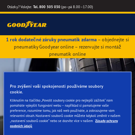
Otázky? Volejte:
Tel. 800 505 030
(po–pá 8.00–17.00)
1 rok dodatečné záruky pneumatik zdarma
– objednejte si
pneumatiky Goodyear online – rezervujte si montáž
pneumatik online
Pro zvýšení vaší spokojenosti používáme soubory
cookie.
Kliknutím na tlačítko „Povolit soubory cookie pro nejlepší zážitek“ nám
pomáháte vylepšit fungování webu – například si pamatujeme vaše
preference, rozumíme tomu, jak náš web používáte, a zobrazujeme vám
relevantní obsah. Nastavení souborů cookie můžete kdykoli změnit v našem
„nastavení souborů cookie“ nebo se dozvíte více v našem
Zásady ochrany
osobních údajů