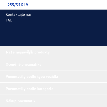
255/35 R19
Kontaktujte nás
FAQ
Naše nejnovější produkty
Oceněné pneumatiky
Pneumatiky podle typu vozidla
Pneumatiky podle kategorie
Nákup pneumatik