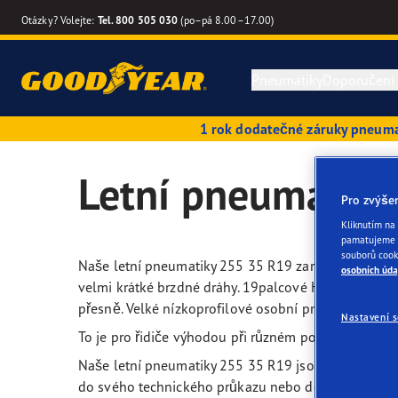
Otázky? Volejte:
Tel. 800 505 030
(po–pá 8.00–17.00)
Pneumatiky
Doporučení
1 rok dodatečné záruky pneum
Letní pneumatiky
Průvodce pneumatikami
Kvalitativní a výkonnostní kritéria
Tipy
Good
Letní pneumatik
Pro zvýše
Celoroční pneumatiky
Sezónní pneumatiky
Inovace
Reze
Good
Kliknutím na 
pamatujeme v
Zimní pneumatiky
Pneumatiky Run Flat
Technologie SoundComfort
Eagl
souborů cook
Naše letní pneumatiky 255 35 R19 zaručují spolehl
osobních úda
velmi krátké brzdné dráhy. 19palcové High-Performan
Vyhledat podle velikosti pneumatiky
Příručka péče o pneumatiky
Výrobci automobilů (OE)
Effic
přesně. Velké nízkoprofilové osobní pneumatiky reag
Nastavení 
To je pro řidiče výhodou při různém počasí – jak na 
Hledat pneumatiky podle vozidla
Tipy k pneumatikám pro SUV
Budoucnost elektrické mobility
Eagl
Naše letní pneumatiky 255 35 R19 jsou vhodné pro m
do svého technického průkazu nebo do technického 