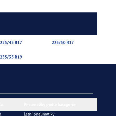
225/45 R17
225/50 R17
255/35 R19
la
Pneumatiky podle kategorie
a
Letní pneumatiky