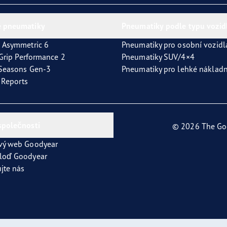
 pneumatiky
Pneumatiky podle typu vozid
 Asymmetric 6
Pneumatiky pro osobní vozidl
tGrip Performance 2
Pneumatiky SUV/4×4
4Seasons Gen-3
Pneumatiky pro lehké nákladn
t Reports
společnosti
© 2026 The Go
vý web Goodyear
loď Goodyear
jte nás