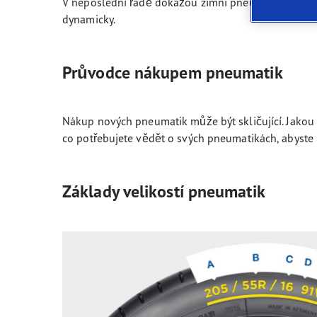
V neposlední řadě dokážou zimní pneumatiky 245 4
Nové označení pneumatik v EU
Mobilní aplikace Goodyear
Ultr
dynamicky.
Průvodce nákupem pneumatik
Nákup nových pneumatik může být skličující. Jakou
co potřebujete vědět o svých pneumatikách, abyste 
Základy velikostí pneumatik