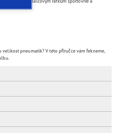
 působí díky 19palcovým ráfkům sportovně a
u velikost pneumatik? V této příručce vám řekneme,
olbu.