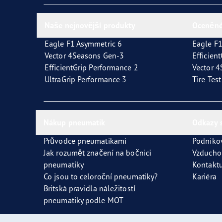
Naše nejnovější produkty
Oceněné
Eagle F1 Asymmetric 6
Eagle F1
Vector 4Seasons Gen-3
Efficien
EfficientGrip Performance 2
Vector 
UltraGrip Performance 3
Tire Tes
Nákup pneumatik
Odkazy 
Průvodce pneumatikami
Podniko
Jak rozumět značení na bočnici
Vzducho
pneumatiky
Kontaktu
Co jsou to celoroční pneumatiky?
Kariéra
Britská pravidla náležitostí
pneumatiky podle MOT