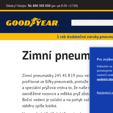
Otázky? Volejte:
Tel. 800 505 030
(po–pá 8.00–17.00)
Pneumatiky
Doporučení
1 rok dodatečné záruky pneum
Letní pneumatiky
Průvodce pneumatikami
Kvalitativní a výkonnostní kritéria
Tipy
Good
Zimní pneumatik
Celoroční pneumatiky
Sezónní pneumatiky
Inovace
Reze
Good
Pro zvýše
Kliknutím na 
pamatujeme v
Zimní pneumatiky
Pneumatiky Run Flat
Technologie SoundComfort
Eagl
Zimní pneumatiky 245 45 R19 jsou velké, široké a mo
souborů cook
osobních úda
profitovat ze šířky pneumatik, protože díky velké st
Vyhledat podle velikosti pneumatiky
Příručka péče o pneumatiky
Výrobci automobilů (OE)
Effic
a speciální pryžová vrstva to, že naše modely zůstáv
Nastavení 
zasněžené vozovce a měkká pryž zůstává i při nízký
Boční vedení je solidní a na pohyb volantu reagují
Hledat pneumatiky podle vozidla
Tipy k pneumatikám pro SUV
Budoucnost elektrické mobility
Eagl
záběru spíše krátká.