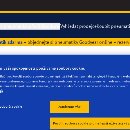
 k pneumatikám
Proč Goodyear
Vyhledat prodejce
Koupit pneumat
atik zdarma
– objednejte si pneumatiky Goodyear online – rezerv
 k pneumatikám pro menší nákladní automobily
year Blimp
Vector 4Seas
y 245 45 R19
rvní pneumatiky
year RACING
UltraGrip Per
ní vaší spokojenosti používáme soubory cookie.
tlačítko „Povolit soubory cookie pro nejlepší zážitek“ nám pomáháte vylepšit fungování webu
aše preference, rozumíme tomu, jak náš web používáte, a zobrazujeme vám relevantní obsa
e F1 SuperSport
Zobrazit vše
hutné, proto se dobře hodí pro velká vozidla střední třídy, SUV,
ie můžete kdykoli změnit v našem „nastavení souborů cookie“ nebo se dozvíte více v našem
jů
ykové ploše bezpečně sedí na silnici a mají vynikající záběr. Jak
ientgrip Performance 2
ají i na sněhu a ledu lépe ovladatelné než letní pneumatiky. Dráž
souborů cookie
Zamítnout vše
ch teplotách elastická. Těžké zimní pneumatiky 245 45 R19 však u
 poměrně rychleji a příměji než je tomu u malých modelů pneumat
e F1 Asymmetric 6
Povolit soubory cookie pro nejlepší uživatelský 