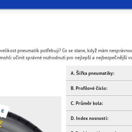
5 R19 bodovat u majitelů aut také svým vzhledem, protože auto
aGrip Performance+ SUV
 velikost pneumatik potřebuji? Co se stane, když mám nesprávno
mohli učinit správné rozhodnutí pro nejlepší a nejbezpečnější v
A. Šířka pneumatiky:
B. Profilové číslo:
C. Průměr kola:
D. Index nosnosti: