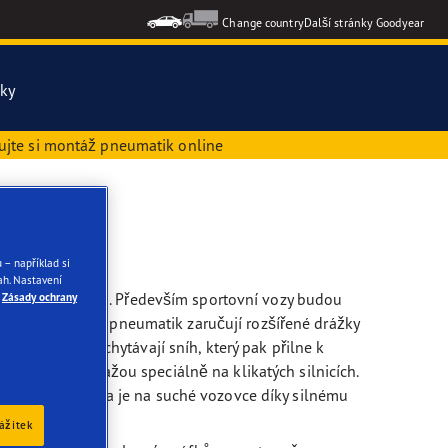
Change country
Další stránky Goodyear
iky
ujte si montáž pneumatik online
ons Gen-3
formance 3
 – například si
h. Nastavení
chny pneumatiky
 terénní vozy atd. Především sportovní vozy budou
Zásady ochrany
o u všech zimních pneumatik zaručují rozšířené drážky
ky běhounu zachytávají sníh, který pak přilne k
kazují co dokážou speciálně na klikatých silnicích.
ik. Brzdná dráha je na suché vozovce díky silnému
zážitek