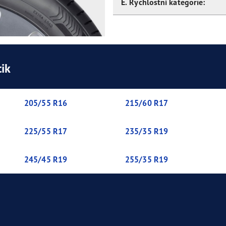
E. Rychlostní kategorie:
ik
205/55 R16
215/60 R17
225/55 R17
235/35 R19
245/45 R19
255/35 R19