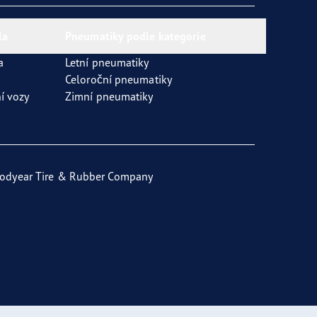
la
Pneumatiky podle kategorie
a
Letní pneumatiky
Celoroční pneumatiky
í vozy
Zimní pneumatiky
odyear Tire & Rubber Company