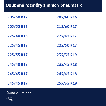
Oblíbené rozměry zimních pneumatik
205/50 R17
205/60 R16
205/55 R16
215/60 R17
225/40 R18
225/45 R17
225/45 R18
225/50 R17
225/55 R17
235/35 R19
245/40 R18
235/45 R18
245/45 R17
245/45 R18
245/45 R19
255/35 R19
Kontaktujte nás
FAQ