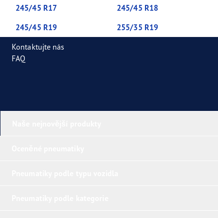
245/45 R17
245/45 R18
245/45 R19
255/35 R19
Kontaktujte nás
FAQ
Naše nejnovější produkty
Oceněné pneumatiky
Pneumatiky podle typu vozidla
Pneumatiky podle kategorie