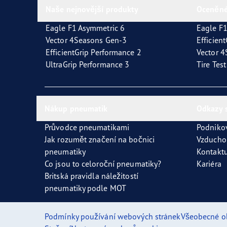
Naše nejnovější produkty
Oceněné
Eagle F1 Asymmetric 6
Eagle F1
Vector 4Seasons Gen-3
Efficien
EfficientGrip Performance 2
Vector 
UltraGrip Performance 3
Tire Tes
Nákup pneumatik
Odkazy 
Průvodce pneumatikami
Podniko
Jak rozumět značení na bočnici
Vzducho
pneumatiky
Kontaktu
Co jsou to celoroční pneumatiky?
Kariéra
Britská pravidla náležitostí
pneumatiky podle MOT
Podmínky používání webových stránek
Všeobecné o