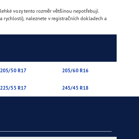
a lehké vozy tento rozměr většinou nepotřebují.
 rychlosti), naleznete v registračních dokladech a
205/50 R17
205/60 R16
225/55 R17
245/45 R18