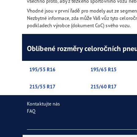
všechno proto, aby z těžkého sportovního vozu nebo 
Nové označení pneumatik v EU
Mobilní aplikace Goodyear
Ultr
Vhodné jsou v první řadě pro modely aut ze segmentu 
Nezbytné informace, zda může Váš vůz tyto celoroční
podkladech výrobce (dokument CoC) svého vozu.
Oblíbené rozměry celoročních pne
195/55 R16
195/65 R15
215/55 R17
215/60 R17
Kontaktujte nás
FAQ