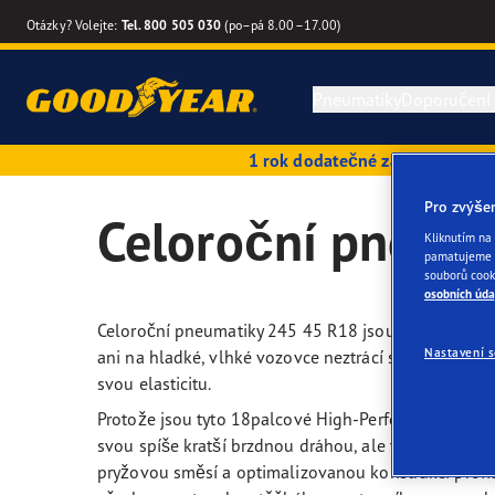
Otázky? Volejte:
Tel. 800 505 030
(po–pá 8.00–17.00)
Pneumatiky
Doporučení
1 rok dodatečné záruky pneum
Letní pneumatiky
Průvodce pneumatikami
Kvalitativní a výkonnostní kritéria
Tipy
Good
Pro zvýše
Celoroční pneum
Kliknutím na 
Celoroční pneumatiky
Sezónní pneumatiky
Inovace
Reze
Good
pamatujeme v
souborů cook
osobních úda
Zimní pneumatiky
Pneumatiky Run Flat
Technologie SoundComfort
Eagl
Celoroční pneumatiky 245 45 R18 jsou charakteristic
Nastavení 
ani na hladké, vlhké vozovce neztrácí stabilitu. Stř
Vyhledat podle velikosti pneumatiky
Příručka péče o pneumatiky
Výrobci automobilů (OE)
Effic
svou elasticitu.
Protože jsou tyto 18palcové High-Performance pneu
Hledat pneumatiky podle vozidla
Tipy k pneumatikám pro SUV
Budoucnost elektrické mobility
Eagl
svou spíše kratší brzdnou dráhou, ale také vynikají
pryžovou směsí a optimalizovanou konstrukcí profil