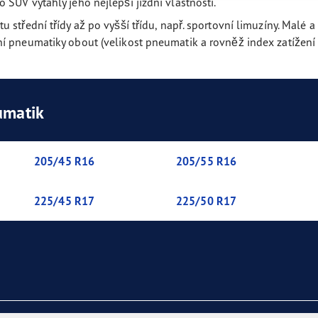
SUV vytáhly jeho nejlepší jízdní vlastnosti.
aGrip Performance+ SUV
střední třídy až po vyšší třídu, např. sportovní limuzíny. Malé 
 pneumatiky obout (velikost pneumatik a rovněž index zatížení a
umatik
205/45 R16
205/55 R16
225/45 R17
225/50 R17