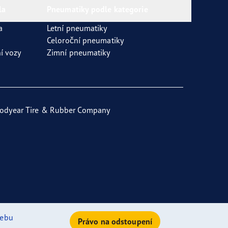
la
Pneumatiky podle kategorie
a
Letní pneumatiky
Celoroční pneumatiky
í vozy
Zimní pneumatiky
odyear Tire & Rubber Company
ebu
Právo na odstoupení