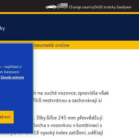
Change country
Další stránky Goodyear
iky
ujte si montáž pneumatik online
ons Gen-3
 – například si
formance 3
h. Nastavení
Zásady ochrany
chny pneumatiky
libují silný záběr na suché vozovce, zpravidla však
ých teplotách příliš neztvrdnou a zachovávají si
elům řadu výhod. Díky šířce 245 mm přesvědčují
zážitek
velká kontaktní plocha s vozovkou v kombinaci s
atiky 245 45 R18 vysoký index zatížení, udělají