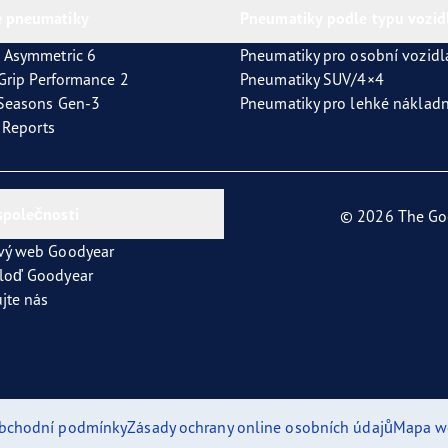
 pneumatiky
Pneumatiky podle typu vozid
 Asymmetric 6
Pneumatiky pro osobní vozidl
tGrip Performance 2
Pneumatiky SUV/4×4
4Seasons Gen-3
Pneumatiky pro lehké nákladn
t Reports
společnosti
© 2026 The Go
vý web Goodyear
loď Goodyear
jte nás
bchodní podmínky
Zásady ochrany online osobních údajů
Mapa w