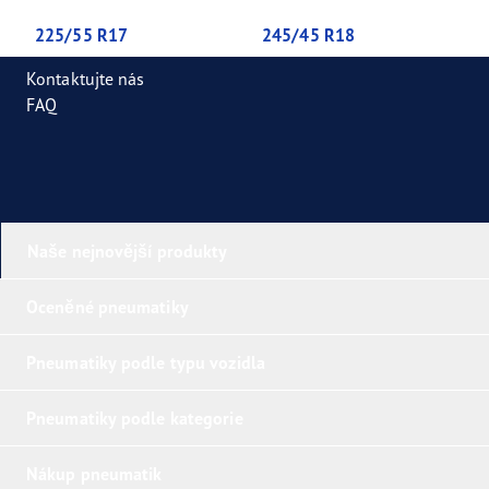
225/55 R17
245/45 R18
Kontaktujte nás
FAQ
Naše nejnovější produkty
Oceněné pneumatiky
Pneumatiky podle typu vozidla
Pneumatiky podle kategorie
Nákup pneumatik