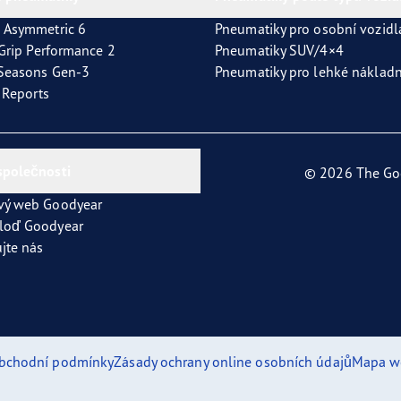
 Asymmetric 6
Pneumatiky pro osobní vozidl
tGrip Performance 2
Pneumatiky SUV/4×4
4Seasons Gen-3
Pneumatiky pro lehké nákladn
t Reports
společnosti
© 2026 The Go
vý web Goodyear
loď Goodyear
jte nás
bchodní podmínky
Zásady ochrany online osobních údajů
Mapa w