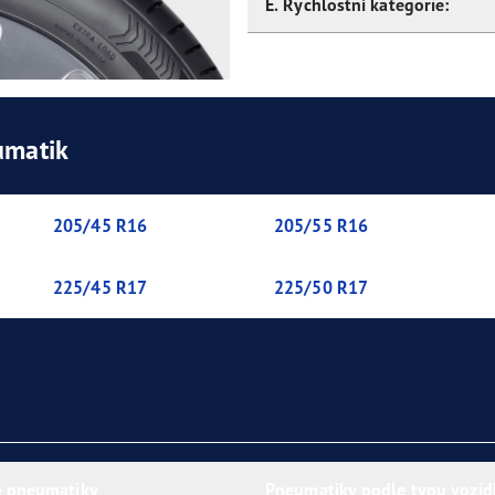
E. Rychlostní kategorie:
umatik
205/45 R16
205/55 R16
225/45 R17
225/50 R17
 pneumatiky
Pneumatiky podle typu vozid