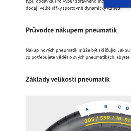
typu dodávka. Pro výběr správného indexu zatížení
Nové označení pneumatik v EU
Mobilní aplikace Goodyear
Ultr
dodají velké ráfky sportovně dynamický vzhled.
Průvodce nákupem pneumatik
Nákup nových pneumatik může být skličující. Jakou
co potřebujete vědět o svých pneumatikách, abyste 
Základy velikostí pneumatik