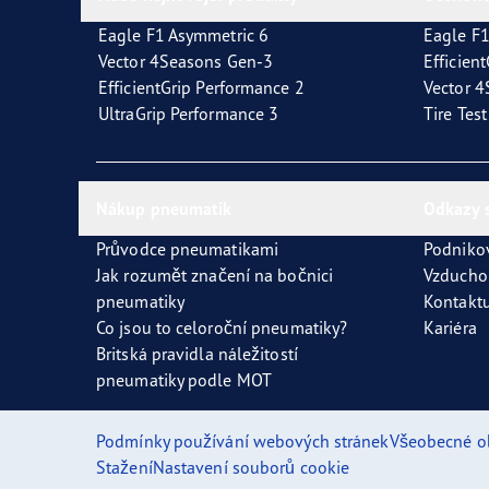
Eagle F1 Asymmetric 6
Eagle F1
Vector 4Seasons Gen-3
Efficien
EfficientGrip Performance 2
Vector 
UltraGrip Performance 3
Tire Tes
Nákup pneumatik
Odkazy 
Průvodce pneumatikami
Podniko
Jak rozumět značení na bočnici
Vzducho
pneumatiky
Kontaktu
Co jsou to celoroční pneumatiky?
Kariéra
Britská pravidla náležitostí
pneumatiky podle MOT
Podmínky používání webových stránek
Všeobecné o
Stažení
Nastavení souborů cookie