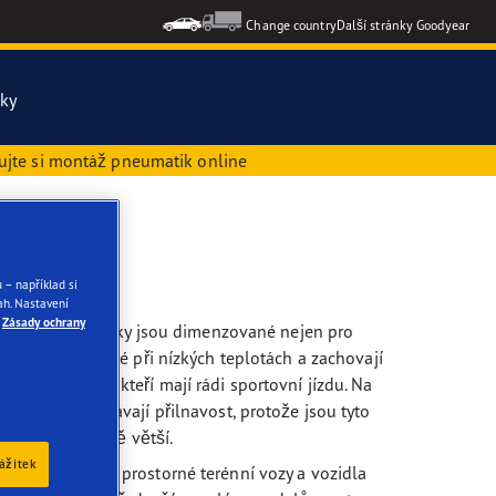
Change country
Další stránky Goodyear
iky
ujte si montáž pneumatik online
ons Gen-3
formance 3
 – například si
h. Nastavení
chny pneumatiky
Zásady ochrany
oroční pneumatiky jsou dimenzované nejen pro
stávají elastické při nízkých teplotách a zachovají
é pro řidiče, kteří mají rádi sportovní jízdu. Na
si déle zachovávají přilnavost, protože jsou tyto
ko smyku obecně větší.
zážitek
e se hodí i pro prostorné terénní vozy a vozidla