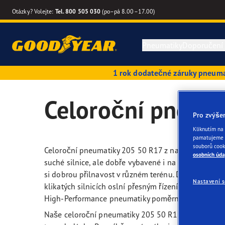
Otázky? Volejte:
Tel. 800 505 030
(po–pá 8.00–17.00)
Pneumatiky
Doporučení
1 rok dodatečné záruky pneum
Letní pneumatiky
Průvodce pneumatikami
Kvalitativní a výkonnostní kritéria
Tipy
Good
Celoroční pneum
Pro zvýše
Celoroční pneumatiky
Sezónní pneumatiky
Inovace
Reze
Good
Kliknutím na 
pamatujeme v
Zimní pneumatiky
Pneumatiky Run Flat
Technologie SoundComfort
Eagl
souborů cook
Celoroční pneumatiky 205 50 R17 z našeho shopu j
osobních úda
suché silnice, ale dobře vybavené i na zasněžený a h
Vyhledat podle velikosti pneumatiky
Příručka péče o pneumatiky
Výrobci automobilů (OE)
Effic
si dobrou přilnavost v různém terénu. Díky mírně ši
Nastavení 
klikatých silnicích oslní přesným řízením a překvapi
High-Performance pneumatiky poměrně úzké a nemusí
Hledat pneumatiky podle vozidla
Tipy k pneumatikám pro SUV
Budoucnost elektrické mobility
Eagl
Naše celoroční pneumatiky 205 50 R17 jsou vhodné pr