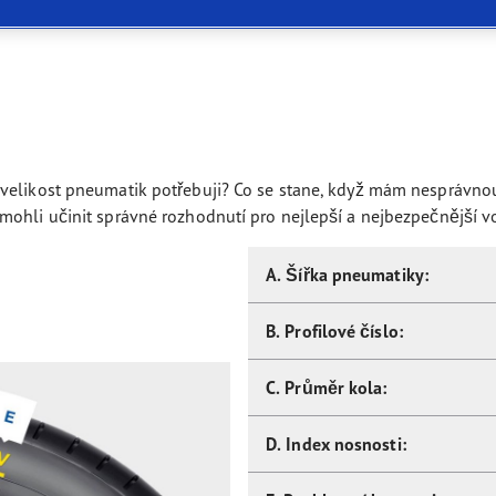
 a rychlosti věnujte pozornost údajům v technickém průkazu voz
aGrip Performance+ SUV
 velikost pneumatik potřebuji? Co se stane, když mám nesprávno
mohli učinit správné rozhodnutí pro nejlepší a nejbezpečnější v
A. Šířka pneumatiky:
B. Profilové číslo:
C. Průměr kola:
D. Index nosnosti: