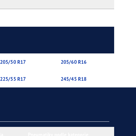
205/50 R17
205/60 R16
225/55 R17
245/45 R18
la
Pneumatiky podle kategorie