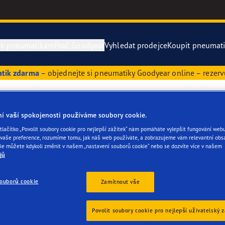
 k pneumatikám
Proč Goodyear
Vyhledat prodejce
Koupit pneumat
atik zdarma
– objednejte si pneumatiky Goodyear online – rezerv
 k pneumatikám pro menší nákladní automobily
year Blimp
Vector 4Seas
atiky 205 50 R17
ní vaší spokojenosti používáme soubory cookie.
rvní pneumatiky
year RACING
UltraGrip Per
tlačítko „Povolit soubory cookie pro nejlepší zážitek“ nám pomáháte vylepšit fungování webu
aše preference, rozumíme tomu, jak náš web používáte, a zobrazujeme vám relevantní obsa
e F1 SuperSport
Zobrazit vše
ie můžete kdykoli změnit v našem „nastavení souborů cookie“ nebo se dozvíte více v našem
sou výkonným univerzálním modelem střední velikosti. Jako cel
jů
ladký povrch. Středně tvrdý pryžový povrch přitom zaručuje, že zů
ientgrip Performance 2
rokému profilu jsou celoroční pneumatiky 205 50 R17 ideálně vhodn
souborů cookie
Zamítnout vše
vými jízdními vlastnostmi. I na mokré vozovce a při aquaplaningu 
 tedy odvádět tolik vody. U větších modelů pneumatiky je rizi
e F1 Asymmetric 6
Povolit soubory cookie pro nejlepší uživatelský 
o různé třídy vozidel. Pro kompaktní a sportovní vozy, ale skvěl