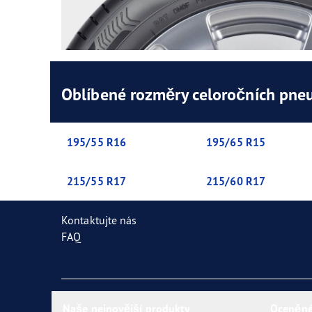
Oblíbené rozměry celoročních pne
195/55 R16
195/65 R15
215/55 R17
215/60 R17
Kontaktujte nás
FAQ
Naše nejnovější produkty
Oceněné