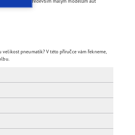
idla a CoC listu. Především malým modelům aut
u velikost pneumatik? V této příručce vám řekneme,
olbu.