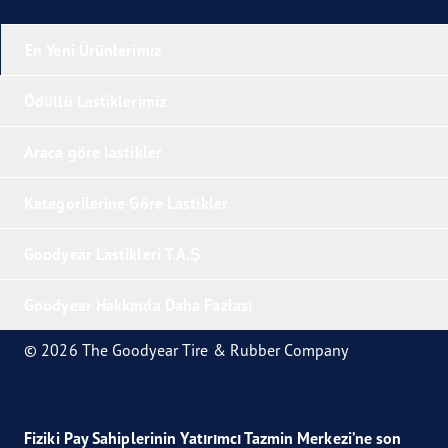
En Yeni Ürünlerimiz
Ödüllü Lastiklerimiz
Araca göre lastikler
Kategorilerine Göre Lastikler
Goodyear Lastikleri T.A.Ş
Goodyear Hakkında Daha Fazlası
© 2026 The Goodyear Tire & Rubber Company
Fiziki Pay Sahiplerinin Yatırımcı Tazmin Merkezi’ne son