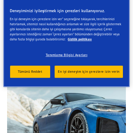
Deneyiminizi iyileştirmek için çerezleri kullanıyoruz.
En iyi deneyim için çerezlere izin ver” seçeneğine tıklayarak, tercihlerinizi
hatırlamak, sitemizi nasıl kullandığınızı anlamak ve size ilgili içerik göstermek
gibi konularda sitenin daha iyi çalışmasına yardımcı oluyorsunuz. Çerez
ayarlarınızı istediğiniz zaman “çerez ayarları” bölümünden değiştirebilir veya
daha fazla bilgiyi şurada bulabilirsiniz:
Gizlilik politikası
Tanımlama Bilgisi Ayarları
Tümünü Reddet
En iyi deneyim için çerezlere izin verin