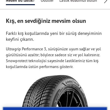
Neden bu lastik?
Ödüller
Lastik ebadınızı bulun
Tekn
Kış, en sevdiğiniz mevsim olsun
Farklı kış koşullarında yeni bir sürüş deneyiminin
keyfini çıkarın.
Ultragrip Performance 3, sürüşünüze uyum sağlar ve yol
gürültüsünü azaltır; böylece sadece siz ve yol kalırsınız.
Snowprotect teknolojisi sayesinde lastikleriniz tüm kış
koşullarında üstün performans gösterir.