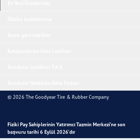
En Yeni Ürünlerimiz
Ödüllü Lastiklerimiz
Araca göre lastikler
Kategorilerine Göre Lastikler
Goodyear Lastikleri T.A.Ş
Goodyear Hakkında Daha Fazlası
© 2026 The Goodyear Tire & Rubber Company
Fiziki Pay Sahiplerinin Yatırımcı Tazmin Merkezi’ne son
başvuru tarihi 6 Eylül 2026’dır