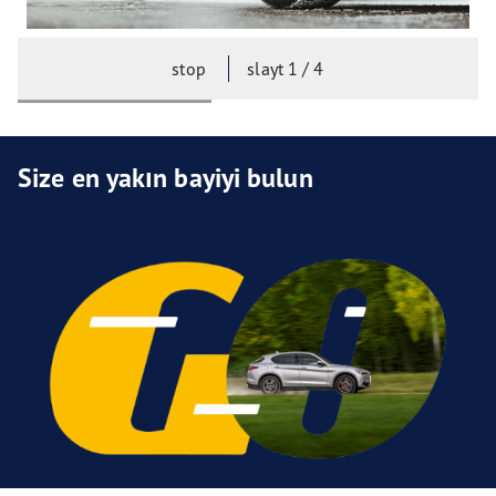
stop
slayt
1
/ 4
Size en yakın bayiyi bulun