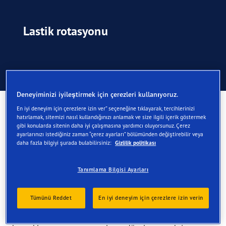
Lastik rotasyonu
Lastik Rotasyonu
Deneyiminizi iyileştirmek için çerezleri kullanıyoruz.
Lastik rotasyonu
En iyi deneyim için çerezlere izin ver” seçeneğine tıklayarak, tercihlerinizi
hatırlamak, sitemizi nasıl kullandığınızı anlamak ve size ilgili içerik göstermek
gibi konularda sitenin daha iyi çalışmasına yardımcı oluyorsunuz. Çerez
Lastik rotasyonu neden gereklidir?
ayarlarınızı istediğiniz zaman “çerez ayarları” bölümünden değiştirebilir veya
daha fazla bilgiyi şurada bulabilirsiniz:
Gizlilik politikası
Genellikle aracınızın ön lastikleri arka lastiklerine göre
daha hızlı aşınır. Lastiklerinizin yerlerini sık sık
Tanımlama Bilgisi Ayarları
değiştirerek daha dengeli bir şekilde aşınmalarını
sağlayabilir ve sırt ömründen en iyi şekilde
Tümünü Reddet
En iyi deneyim için çerezlere izin verin
yararlanabilirsiniz.
Not: Lastik rotasyonu hatalı şişirme basıncından