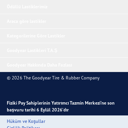
Ödüllü Lastiklerimiz
Araca göre lastikler
Kategorilerine Göre Lastikler
Goodyear Lastikleri T.A.Ş
Goodyear Hakkında Daha Fazlası
© 2026 The Goodyear Tire & Rubber Company
Fiziki Pay Sahiplerinin Yatırımcı Tazmin Merkezi’ne son
başvuru tarihi 6 Eylül 2026’dır
Hüküm ve Koşullar
Gizlilik Politikası