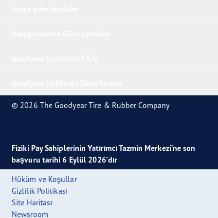
Araca göre lastikler
Kategorilerine Göre Lastikler
Goodyear Lastikleri T.A.Ş
Goodyear Hakkında Daha Fazlası
© 2026 The Goodyear Tire & Rubber Company
Fiziki Pay Sahiplerinin Yatırımcı Tazmin Merkezi’ne son
başvuru tarihi 6 Eylül 2026’dır
Hüküm ve Koşullar
Gizlilik Politikası
Site Haritası
Newsroom