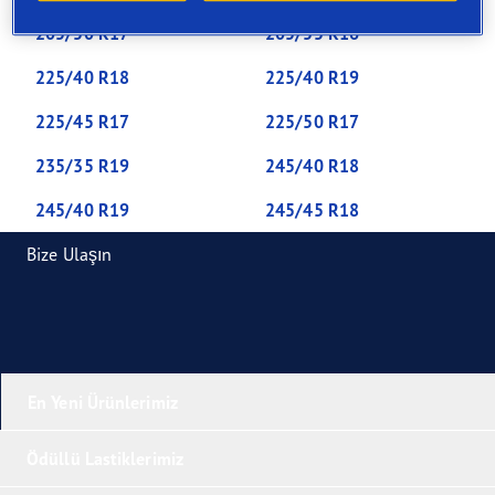
205/50 R17
205/55 R16
225/40 R18
225/40 R19
225/45 R17
225/50 R17
235/35 R19
245/40 R18
245/40 R19
245/45 R18
Bize Ulaşın
En Yeni Ürünlerimiz
Ödüllü Lastiklerimiz