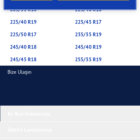
205/55 R16
225/40 R18
225/40 R19
225/45 R17
225/50 R17
235/35 R19
245/40 R18
245/40 R19
245/45 R18
255/35 R19
Bize Ulaşın
En Yeni Ürünlerimiz
Ödüllü Lastiklerimiz