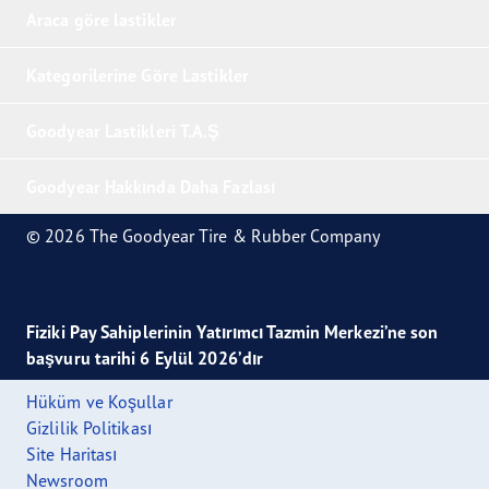
Araca göre lastikler
Kategorilerine Göre Lastikler
Goodyear Lastikleri T.A.Ş
Goodyear Hakkında Daha Fazlası
© 2026 The Goodyear Tire & Rubber Company
Fiziki Pay Sahiplerinin Yatırımcı Tazmin Merkezi’ne son
başvuru tarihi 6 Eylül 2026’dır
Hüküm ve Koşullar
Gizlilik Politikası
Site Haritası
Newsroom