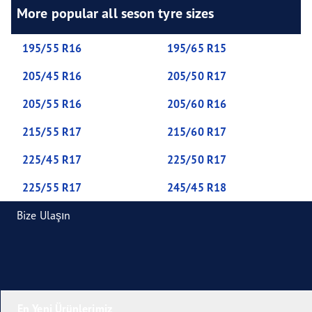
More popular all seson tyre sizes
195/55 R16
195/65 R15
205/45 R16
205/50 R17
205/55 R16
205/60 R16
215/55 R17
215/60 R17
225/45 R17
225/50 R17
225/55 R17
245/45 R18
Bize Ulaşın
En Yeni Ürünlerimiz