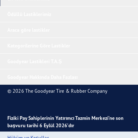
Ödüllü Lastiklerimiz
Araca göre lastikler
Kategorilerine Göre Lastikler
Goodyear Lastikleri T.A.Ş
Goodyear Hakkında Daha Fazlası
© 2026 The Goodyear Tire & Rubber Company
Fiziki Pay Sahiplerinin Yatırımcı Tazmin Merkezi’ne son
başvuru tarihi 6 Eylül 2026’dır
Hüküm ve Koşullar