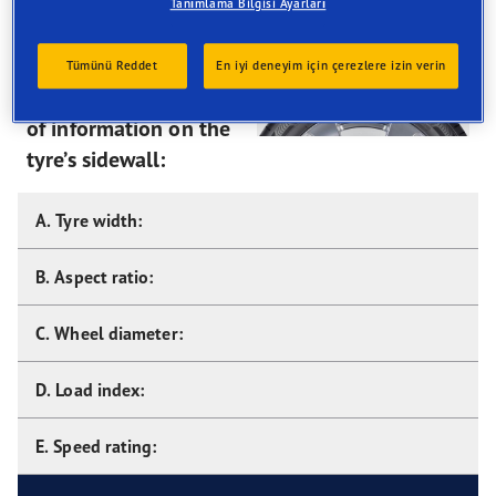
sidewall markings. A tyre's sidewall contains all the
Tanımlama Bilgisi Ayarları
information you'll need to know about that tyre.
Tümünü Reddet
En iyi deneyim için çerezlere izin verin
There are five key bits
of information on the
tyre’s sidewall:
A. Tyre width:
B. Aspect ratio:
C. Wheel diameter:
D. Load index:
E. Speed rating: