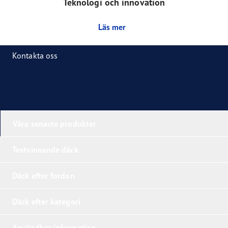
Teknologi och innovation
Läs mer
Kontakta oss
Våra senaste produkter
Testvinnande däck
Däck efter fordon
Däck efter kategori
Användbar information