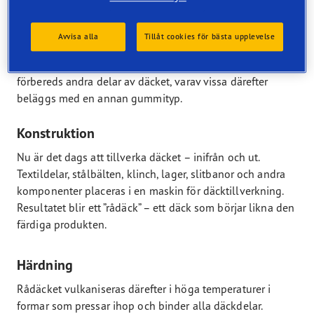
Pressning
Avvisa alla
Tillåt cookies för bästa upplevelse
Det kylda gummit skärs i remsor som kommer att utgöra
själva däckets grundstruktur. Under pressningen
förbereds andra delar av däcket, varav vissa därefter
beläggs med en annan gummityp.
Konstruktion
Nu är det dags att tillverka däcket – inifrån och ut.
Textildelar, stålbälten, klinch, lager, slitbanor och andra
komponenter placeras i en maskin för däcktillverkning.
Resultatet blir ett ”rådäck” – ett däck som börjar likna den
färdiga produkten.
Härdning
Rådäcket vulkaniseras därefter i höga temperaturer i
formar som pressar ihop och binder alla däckdelar.