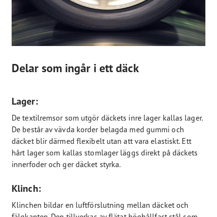
Delar som ingår i ett däck
Lager:
De textilremsor som utgör däckets inre lager kallas lager.
De består av vävda korder belagda med gummi och
däcket blir därmed flexibelt utan att vara elastiskt. Ett
hårt lager som kallas stomlager läggs direkt på däckets
innerfoder och ger däcket styrka.
Klinch:
Klinchen bildar en luftförslutning mellan däcket och
fälgkanten. Den tillverkas av flätat höghållfast stål som