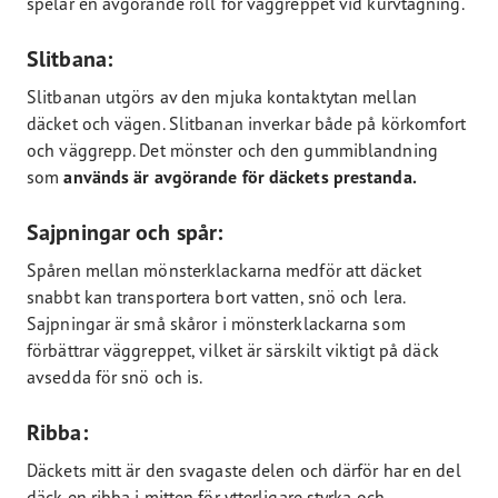
spelar en avgörande roll för väggreppet vid kurvtagning.
Slitbana:
Slitbanan utgörs av den mjuka kontaktytan mellan
däcket och vägen. Slitbanan inverkar både på körkomfort
och väggrepp. Det mönster och den gummiblandning
som
används är avgörande för däckets prestanda.
Sajpningar och spår:
Spåren mellan mönsterklackarna medför att däcket
snabbt kan transportera bort vatten, snö och lera.
Sajpningar är små skåror i mönsterklackarna som
förbättrar väggreppet, vilket är särskilt viktigt på däck
avsedda för snö och is.
Ribba:
Däckets mitt är den svagaste delen och därför har en del
däck en ribba i mitten för ytterligare styrka och