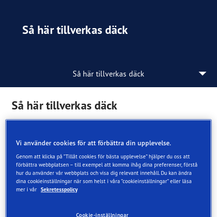
Så här tillverkas däck
Så här tillverkas däck
Så här tillverkas däck
Tillverkningsprocessen
Vi använder cookies för att förbättra din upplevelse.
Blandning
Genom att klicka på ”Tillåt cookies för bästa upplevelse” hjälper du oss att
förbättra webbplatsen – till exempel att komma ihåg dina preferenser, förstå
Däckgummit består av upp till 30 olika gummisorter,
hur du använder vår webbplats och visa dig relevant innehåll. Du kan ändra
dina cookieinställningar när som helst i våra ”cookieinställningar” eller läsa
fyllnadsmaterial och andra ingredienser. Allt blandas i
mer i vår
Sekretesspolicy
gigantiska blandare för att skapa en svart, gummiaktig
blandning som skickas vidare för pressning.
Cookie-inställningar