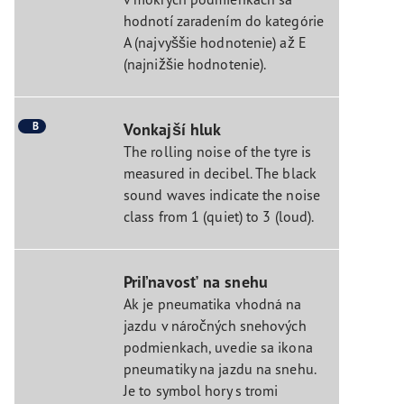
hodnotí zaradením do kategórie
A (najvyššie hodnotenie) až E
(najnižšie hodnotenie).
B
Vonkajší hluk
The rolling noise of the tyre is
measured in decibel. The black
sound waves indicate the noise
class from 1 (quiet) to 3 (loud).
Priľnavosť na snehu
Ak je pneumatika vhodná na
jazdu v náročných snehových
podmienkach, uvedie sa ikona
pneumatiky na jazdu na snehu.
Je to symbol hory s tromi