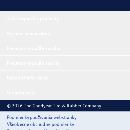
Naše najnovšie produkty
Ocenené pneumatiky
Pneumatiky podľa vozidla
Pneumatiky podľa sezóny
Užitočné informácie
O spoločnosti
© 2026 The Goodyear Tire & Rubber Company
Podmienky používania webstránky
Všeobecné obchodné podmienky