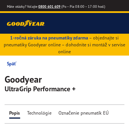
Máte otázky? Volajte
0800 601 609
(Po – Pia 08:00 – 17:00 hod.)
1-ročná záruka na pneumatiky zdarma
– objednajte si
pneumatiky Goodyear online – dohodnite si montáž v servise
online
Späť
Goodyear
UltraGrip Performance +
Popis
Technológie
Označenie pneumatík EÚ