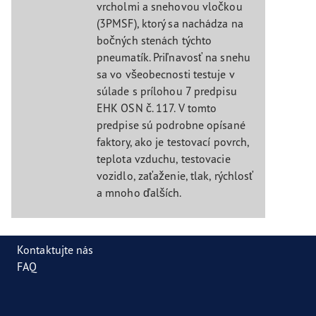
vrcholmi a snehovou vločkou
(3PMSF), ktorý sa nachádza na
bočných stenách týchto
pneumatík. Priľnavosť na snehu
sa vo všeobecnosti testuje v
súlade s prílohou 7 predpisu
EHK OSN č. 117. V tomto
predpise sú podrobne opísané
faktory, ako je testovací povrch,
teplota vzduchu, testovacie
vozidlo, zaťaženie, tlak, rýchlosť
a mnoho ďalších.
Kontaktujte nás
FAQ