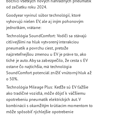
bočnici všetkých nových náhradných pneumatík
od začiatku roku 2024.
Goodyear vyvinul súbor technológií, ktoré
vyhovujú nielen EV, ale aj iným pohonovým
jednotkám, vrátane:
Technológia SoundComfort: Vodiči sa stávajú
citlivejšími na hluk vytvorený interakciou
pneumatík a povrchu ciest, pretože
najzreteľnejšou zmenou u EV je práve to, ako
tiché je auto. Aby sa zabezpečilo, že cesta s EV
ostane čo najtichšia, má technológia
SoundComfort potenciál znížiť vnútorný hluk až
o 50%.
Technológia Mileage Plus: Keďže sú EV ťažšie
ako tradičné vozidlá, môže dôjsť k väčšiemu
opotrebeniu pneumatík elektrických áut. V
kombinácii s okamžitým krútiacim momentom to
môže spôsobiť rýchlejšie opotrebenie