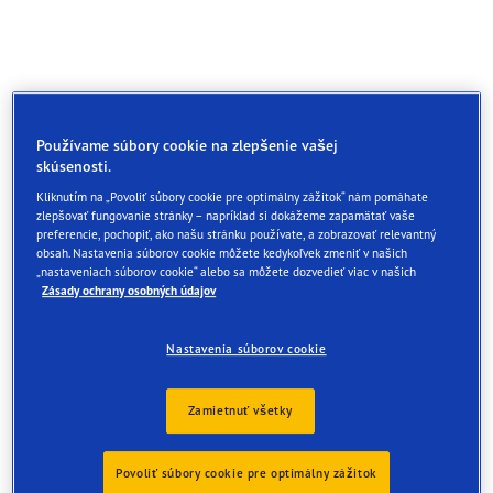
Používame súbory cookie na zlepšenie vašej
skúsenosti.
Kliknutím na „Povoliť súbory cookie pre optimálny zážitok“ nám pomáhate
zlepšovať fungovanie stránky – napríklad si dokážeme zapamätať vaše
preferencie, pochopiť, ako našu stránku používate, a zobrazovať relevantný
obsah. Nastavenia súborov cookie môžete kedykoľvek zmeniť v našich
„nastaveniach súborov cookie“ alebo sa môžete dozvedieť viac v našich
Zásady ochrany osobných údajov
Nastavenia súborov cookie
Zamietnuť všetky
Povoliť súbory cookie pre optimálny zážitok
Zvýšený výkon v mokrých, suchých a zimných