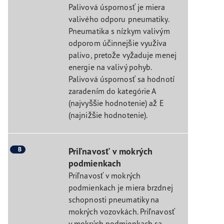
Palivová úspornosť je miera
valivého odporu pneumatiky.
Pneumatika s nízkym valivým
odporom účinnejšie využíva
palivo, pretože vyžaduje menej
energie na valivý pohyb.
Palivová úspornosť sa hodnotí
zaradením do kategórie A
(najvyššie hodnotenie) až E
(najnižšie hodnotenie).
B
Priľnavosť v mokrých
podmienkach
Priľnavosť v mokrých
podmienkach je miera brzdnej
schopnosti pneumatiky na
mokrých vozovkách. Priľnavosť
v mokrých podmienkach sa