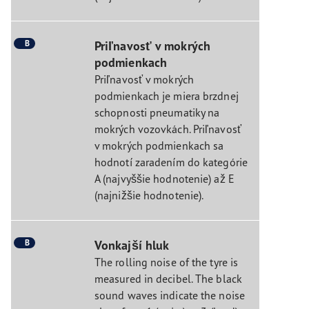
B
Priľnavosť v mokrých
podmienkach
Priľnavosť v mokrých
podmienkach je miera brzdnej
schopnosti pneumatiky na
mokrých vozovkách. Priľnavosť
v mokrých podmienkach sa
hodnotí zaradením do kategórie
A (najvyššie hodnotenie) až E
(najnižšie hodnotenie).
B
Vonkajší hluk
The rolling noise of the tyre is
measured in decibel. The black
sound waves indicate the noise