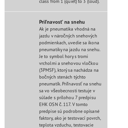
class from 1 (quiet) to 3 (loud).
Priľnavosť na snehu
Ak je pneumatika vhodná na
jazdu v náročných snehových
podmienkach, uvedie sa ikona
pneumatiky na jazdu na snehu.
Je to symbol hory s tromi
vrcholmi a snehovou vločkou
(3PMSF), ktorý sa nachádza na
bočných stenách týchto
pneumatík. Priľnavosť na snehu
sa vo všeobecnosti testuje v
súlade s prílohou 7 predpisu
EHK OSN č. 117. V tomto
predpise sú podrobne opísané
faktory, ako je testovací povrch,
teplota vzduchu, testovacie