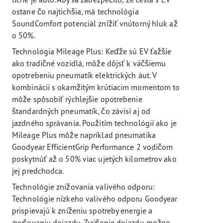
ostane čo najtichšia, má technológia
SoundComfort potenciál znížiť vnútorný hluk až
o 50%.
Technológia Mileage Plus: Keďže sú EV ťažšie
ako tradičné vozidlá, môže dôjsť k väčšiemu
opotrebeniu pneumatík elektrických áut. V
kombinácii s okamžitým krútiacim momentom to
môže spôsobiť rýchlejšie opotrebenie
štandardných pneumatík, čo závisí aj od
jazdného správania. Použitím technológií ako je
Mileage Plus môže napríklad pneumatika
Goodyear EfficientGrip Performance 2 vodičom
poskytnúť až o 50% viac ujetých kilometrov ako
jej predchodca.
Technológie znižovania valivého odporu:
Technológie nízkeho valivého odporu Goodyear
prispievajú k zníženiu spotreby energie a
zvyšovaniu dojazdu. Zvýšenie dojazdu možno