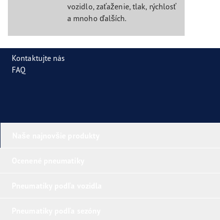
vozidlo, zaťaženie, tlak, rýchlosť
a mnoho ďalších.
Kontaktujte nás
FAQ
Naše najnovšie produkty
Ocenené pneumatiky
Pneumatiky podľa vozidla
Pneumatiky podľa sezóny