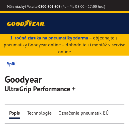
Máte otázky? Volajte
0800 601 609
(Po – Pia 08:00 – 17:00 hod.)
1-ročná záruka na pneumatiky zdarma
– objednajte si
pneumatiky Goodyear online – dohodnite si montáž v servise
online
Späť
Goodyear
UltraGrip Performance +
Popis
Technológie
Označenie pneumatík EÚ