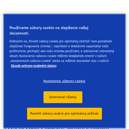
Používame súbory cookie na zlepšenie vašej
skúsenosti.
Kliknutím na „Povoliť súbory cookie pre optimálny zážitok“ nám pomáhate
zlepšovať fungovanie stránky – napríklad si dokážeme zapamätať vaše
preferencie, pochopiť, ako našu stránku používate, a zobrazovať relevantný
obsah. Nastavenia súborov cookie môžete kedykoľvek zmeniť v našich
„nastaveniach súborov cookie“ alebo sa môžete dozvedieť viac v našich
Zásady ochrany osobných údajov
Nastavenia súborov cookie
Zamietnuť všetky
Povoliť súbory cookie pre optimálny zážitok
Zvýšený výkon v mokrých, suchých a zimných