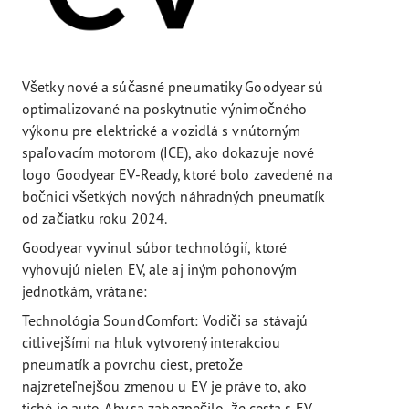
Všetky nové a súčasné pneumatiky Goodyear sú
optimalizované na poskytnutie výnimočného
výkonu pre elektrické a vozidlá s vnútorným
spaľovacím motorom (ICE), ako dokazuje nové
logo Goodyear EV-Ready, ktoré bolo zavedené na
bočnici všetkých nových náhradných pneumatík
od začiatku roku 2024.
Goodyear vyvinul súbor technológií, ktoré
vyhovujú nielen EV, ale aj iným pohonovým
jednotkám, vrátane:
Technológia SoundComfort: Vodiči sa stávajú
citlivejšími na hluk vytvorený interakciou
pneumatík a povrchu ciest, pretože
najzreteľnejšou zmenou u EV je práve to, ako
tiché je auto. Aby sa zabezpečilo, že cesta s EV