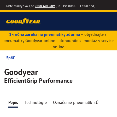
Máte otázky? Volajte
0800 601 609
(Po – Pia 08:00 – 17:00 hod.)
1-ročná záruka na pneumatiky zdarma
– objednajte si
pneumatiky Goodyear online – dohodnite si montáž v servise
online
Späť
Goodyear
EfficientGrip Performance
Popis
Technológie
Označenie pneumatík EÚ