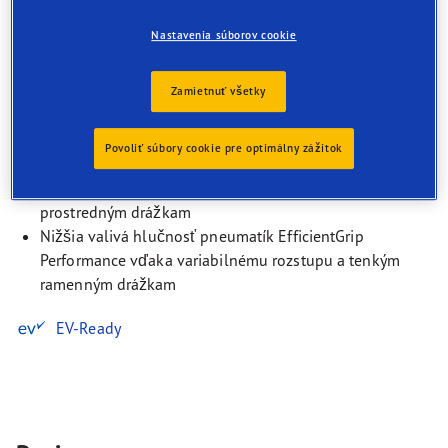
najlepšia priľnavosť za mokra
Nastavenia súborov cookie
Optimálna rovnováha vďaka technológii Active
WearControl
Zamietnuť všetky
Kratšia brzdná dráha vďaka technológii Active Braking
3D-Block
Povoliť súbory cookie pre optimálny zážitok
Nižší valivý odpor vďaka vrstve Cool Cushion Layer
Priamejšia odozva pri riadení vďaka stabilným
prostredným drážkam
Nižšia valivá hlučnosť pneumatík EfficientGrip
Performance vďaka variabilnému rozstupu a tenkým
ramenným drážkam
EV-Ready