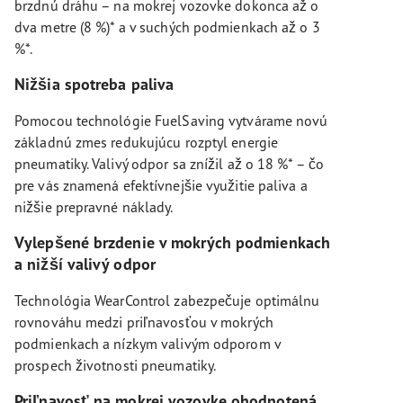
brzdnú dráhu – na mokrej vozovke dokonca až o
dva metre (8 %)* a v suchých podmienkach až o 3
%*.
Nižšia spotreba paliva
Pomocou technológie FuelSaving vytvárame novú
základnú zmes redukujúcu rozptyl energie
pneumatiky. Valivý odpor sa znížil až o 18 %* – čo
pre vás znamená efektívnejšie využitie paliva a
nižšie prepravné náklady.
Vylepšené brzdenie v mokrých podmienkach
a nižší valivý odpor
Technológia WearControl zabezpečuje optimálnu
rovnováhu medzi priľnavosťou v mokrých
podmienkach a nízkym valivým odporom v
prospech životnosti pneumatiky.
Priľnavosť na mokrej vozovke ohodnotená