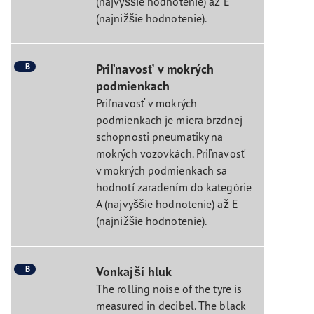
(najvyššie hodnotenie) až E
(najnižšie hodnotenie).
B
Priľnavosť v mokrých
podmienkach
Priľnavosť v mokrých
podmienkach je miera brzdnej
schopnosti pneumatiky na
mokrých vozovkách. Priľnavosť
v mokrých podmienkach sa
hodnotí zaradením do kategórie
A (najvyššie hodnotenie) až E
(najnižšie hodnotenie).
B
Vonkajší hluk
The rolling noise of the tyre is
measured in decibel. The black