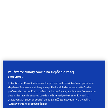
Používame súbory cookie na zlepšenie vašej
skúsenosti.
Kliknutím na „Povoliť súbory cookie pre optimálny zážitok“ nám pomáhate
zlepšovať fungovanie stránky – napríklad si dokážeme zapamätať vaše
preferencie, pochopiť, ako našu stránku používate, a zobrazovať relevantný
obsah. Nastavenia súborov cookie môžete kedykoľvek zmeniť v našich
„nastaveniach súborov cookie“ alebo sa môžete dozvedieť viac v našich
Zásady ochrany osobných údajov
Pneu EfficientGrip Performance od Goodyear: