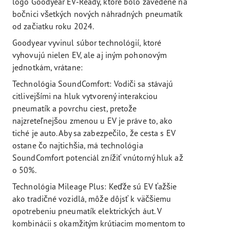
logo Goodyear EV-Ready, ktoré bolo zavedené na
bočnici všetkých nových náhradných pneumatík
od začiatku roku 2024.
Goodyear vyvinul súbor technológií, ktoré
vyhovujú nielen EV, ale aj iným pohonovým
jednotkám, vrátane:
Technológia SoundComfort: Vodiči sa stávajú
citlivejšími na hluk vytvorený interakciou
pneumatík a povrchu ciest, pretože
najzreteľnejšou zmenou u EV je práve to, ako
tiché je auto. Aby sa zabezpečilo, že cesta s EV
ostane čo najtichšia, má technológia
SoundComfort potenciál znížiť vnútorný hluk až
o 50%.
Technológia Mileage Plus: Keďže sú EV ťažšie
ako tradičné vozidlá, môže dôjsť k väčšiemu
opotrebeniu pneumatík elektrických áut. V
kombinácii s okamžitým krútiacim momentom to