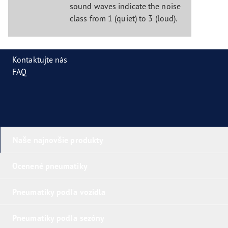
sound waves indicate the noise
class from 1 (quiet) to 3 (loud).
Kontaktujte nás
FAQ
Naše najnovšie produkty
Ocenené pneumatiky
Pneumatiky podľa vozidla
Pneumatiky podľa sezóny