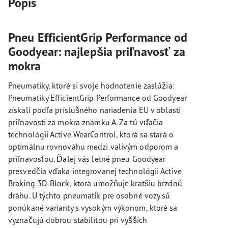
Popis
Pneu EfficientGrip Performance od
Goodyear: najlepšia priľnavosť za
mokra
Pneumatiky, ktoré si svoje hodnotenie zaslúžia:
Pneumatiky EfficientGrip Performance od Goodyear
získali podľa príslušného nariadenia EU v oblasti
priľnavosti za mokra známku A. Za tú vďačia
technológii Active WearControl, ktorá sa stará o
optimálnu rovnováhu medzi valivým odporom a
priľnavosťou. Ďalej vás letné pneu Goodyear
presvedčia vďaka integrovanej technológii Active
Braking 3D-Block, ktorá umožňuje kratšiu brzdnú
dráhu. U týchto pneumatík pre osobné vozy sú
ponúkané varianty s vysokým výkonom, ktoré sa
vyznačujú dobrou stabilitou pri vyšších