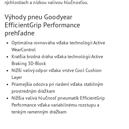
rýchlostiach a nízkou valivou hlučnosťou.
Výhody pneu Goodyear
EfficientGrip Performance
prehľadne
Optimálna rovnováha vďaka technológii Active
WearControl
Kratšia brzdná dráha vďaka technológii Active
Braking 3D-Block
Nižší valivý odpor vďaka vrstve Cool Cushion
Layer
Priamejšia odozva pri riadení vďaka stabilným
prostredným drážkam
Nižšia valivá hlučnosť pneumatík EfficientGrip
Performance vďaka variabilnému rozstupu a
tenkým ramenným drážkam