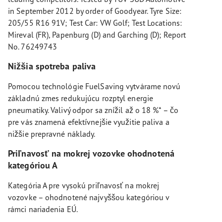
in September 2012 by order of Goodyear. Tyre Size:
205/55 R16 91V; Test Car: VW Golf; Test Locations:
Mireval (FR), Papenburg (D) and Garching (D); Report
No. 76249743
Nižšia spotreba paliva
Pomocou technológie FuelSaving vytvárame novú
základnú zmes redukujúcu rozptyl energie
pneumatiky. Valivý odpor sa znížil až o 18 %* – čo
pre vás znamená efektívnejšie využitie paliva a
nižšie prepravné náklady.
Priľnavosť na mokrej vozovke ohodnotená
kategóriou A
Kategória A pre vysokú priľnavosť na mokrej
vozovke – ohodnotené najvyššou kategóriou v
rámci nariadenia EÚ.