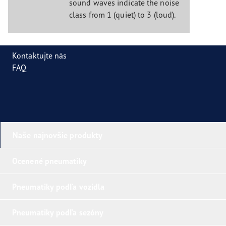
sound waves indicate the noise
class from 1 (quiet) to 3 (loud).
Kontaktujte nás
FAQ
Naše najnovšie produkty
Ocenené pneumatiky
Pneumatiky podľa vozidla
Pneumatiky podľa sezóny