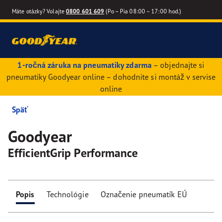
Máte otázky? Volajte
0800 601 609
(Po – Pia 08:00 – 17:00 hod.)
1-ročná záruka na pneumatiky zdarma
– objednajte si
pneumatiky Goodyear online – dohodnite si montáž v servise
online
Späť
Goodyear
EfficientGrip Performance
Popis
Technológie
Označenie pneumatík EÚ