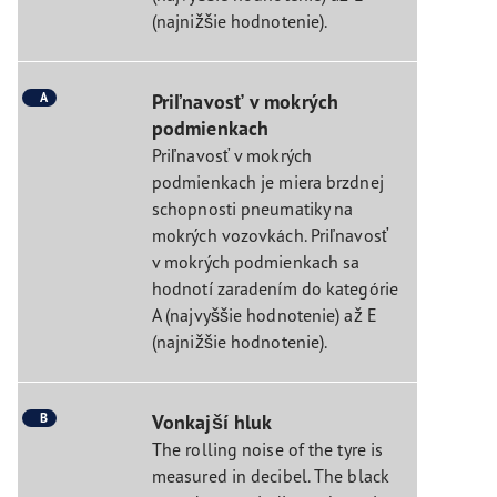
(najnižšie hodnotenie).
A
Priľnavosť v mokrých
podmienkach
Priľnavosť v mokrých
podmienkach je miera brzdnej
schopnosti pneumatiky na
mokrých vozovkách. Priľnavosť
v mokrých podmienkach sa
hodnotí zaradením do kategórie
A (najvyššie hodnotenie) až E
(najnižšie hodnotenie).
B
Vonkajší hluk
The rolling noise of the tyre is
measured in decibel. The black