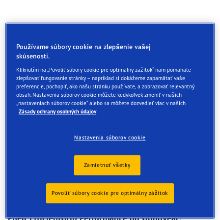
Používame súbory cookie na zlepšenie vašej
skúsenosti.
Kliknutím na „Povoliť súbory cookie pre optimálny zážitok“ nám pomáhate
zlepšovať fungovanie stránky – napríklad si dokážeme zapamätať vaše
preferencie, pochopiť, ako našu stránku používate, a zobrazovať relevantný
obsah. Nastavenia súborov cookie môžete kedykoľvek zmeniť v našich
„nastaveniach súborov cookie“ alebo sa môžete dozvedieť viac v našich
Zásady ochrany osobných údajov
Nastavenia súborov cookie
Zamietnuť všetky
Povoliť súbory cookie pre optimálny zážitok
Pneu EfficientGrip Performance od Goodyear: