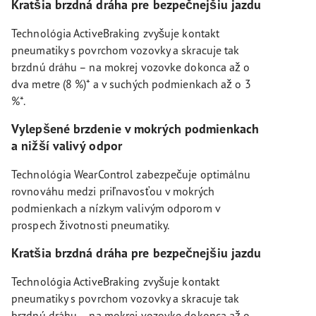
Kratšia brzdná dráha pre bezpečnejšiu jazdu
Technológia ActiveBraking zvyšuje kontakt
pneumatiky s povrchom vozovky a skracuje tak
brzdnú dráhu – na mokrej vozovke dokonca až o
dva metre (8 %)* a v suchých podmienkach až o 3
%*.
Vylepšené brzdenie v mokrých podmienkach
a nižší valivý odpor
Technológia WearControl zabezpečuje optimálnu
rovnováhu medzi priľnavosťou v mokrých
podmienkach a nízkym valivým odporom v
prospech životnosti pneumatiky.
Kratšia brzdná dráha pre bezpečnejšiu jazdu
Technológia ActiveBraking zvyšuje kontakt
pneumatiky s povrchom vozovky a skracuje tak
brzdnú dráhu – na mokrej vozovke dokonca až o