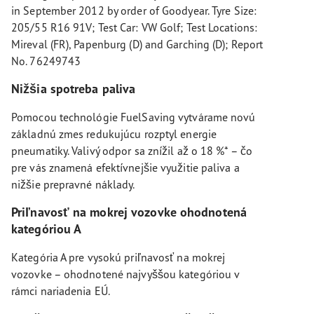
in September 2012 by order of Goodyear. Tyre Size:
205/55 R16 91V; Test Car: VW Golf; Test Locations:
Mireval (FR), Papenburg (D) and Garching (D); Report
No. 76249743
Nižšia spotreba paliva
Pomocou technológie FuelSaving vytvárame novú
základnú zmes redukujúcu rozptyl energie
pneumatiky. Valivý odpor sa znížil až o 18 %* – čo
pre vás znamená efektívnejšie využitie paliva a
nižšie prepravné náklady.
Priľnavosť na mokrej vozovke ohodnotená
kategóriou A
Kategória A pre vysokú priľnavosť na mokrej
vozovke – ohodnotené najvyššou kategóriou v
rámci nariadenia EÚ.