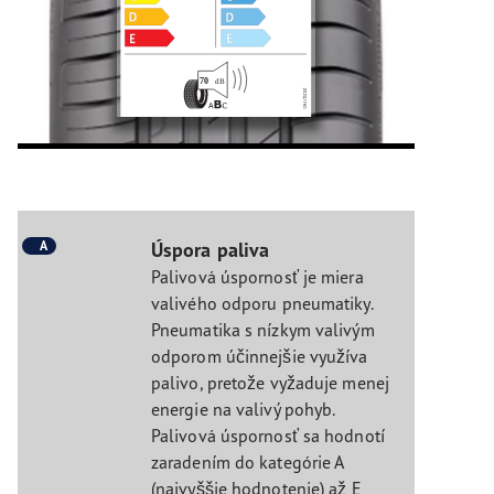
A
Úspora paliva
Palivová úspornosť je miera
valivého odporu pneumatiky.
Pneumatika s nízkym valivým
odporom účinnejšie využíva
palivo, pretože vyžaduje menej
energie na valivý pohyb.
Palivová úspornosť sa hodnotí
zaradením do kategórie A
(najvyššie hodnotenie) až E