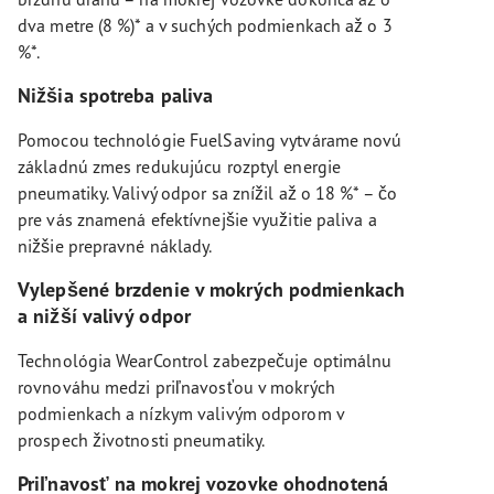
dva metre (8 %)* a v suchých podmienkach až o 3
%*.
Nižšia spotreba paliva
Pomocou technológie FuelSaving vytvárame novú
základnú zmes redukujúcu rozptyl energie
pneumatiky. Valivý odpor sa znížil až o 18 %* – čo
pre vás znamená efektívnejšie využitie paliva a
nižšie prepravné náklady.
Vylepšené brzdenie v mokrých podmienkach
a nižší valivý odpor
Technológia WearControl zabezpečuje optimálnu
rovnováhu medzi priľnavosťou v mokrých
podmienkach a nízkym valivým odporom v
prospech životnosti pneumatiky.
Priľnavosť na mokrej vozovke ohodnotená