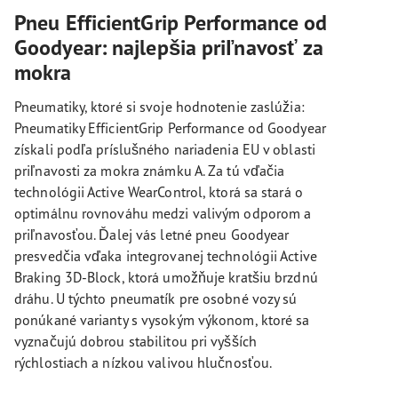
Pneu EfficientGrip Performance od
Goodyear: najlepšia priľnavosť za
mokra
Pneumatiky, ktoré si svoje hodnotenie zaslúžia:
Pneumatiky EfficientGrip Performance od Goodyear
získali podľa príslušného nariadenia EU v oblasti
priľnavosti za mokra známku A. Za tú vďačia
technológii Active WearControl, ktorá sa stará o
optimálnu rovnováhu medzi valivým odporom a
priľnavosťou. Ďalej vás letné pneu Goodyear
presvedčia vďaka integrovanej technológii Active
Braking 3D-Block, ktorá umožňuje kratšiu brzdnú
dráhu. U týchto pneumatík pre osobné vozy sú
ponúkané varianty s vysokým výkonom, ktoré sa
vyznačujú dobrou stabilitou pri vyšších
rýchlostiach a nízkou valivou hlučnosťou.