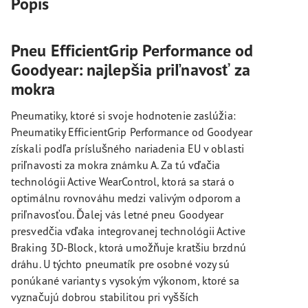
Popis
Pneu EfficientGrip Performance od
Goodyear: najlepšia priľnavosť za
mokra
Pneumatiky, ktoré si svoje hodnotenie zaslúžia:
Pneumatiky EfficientGrip Performance od Goodyear
získali podľa príslušného nariadenia EU v oblasti
priľnavosti za mokra známku A. Za tú vďačia
technológii Active WearControl, ktorá sa stará o
optimálnu rovnováhu medzi valivým odporom a
priľnavosťou. Ďalej vás letné pneu Goodyear
presvedčia vďaka integrovanej technológii Active
Braking 3D-Block, ktorá umožňuje kratšiu brzdnú
dráhu. U týchto pneumatík pre osobné vozy sú
ponúkané varianty s vysokým výkonom, ktoré sa
vyznačujú dobrou stabilitou pri vyšších