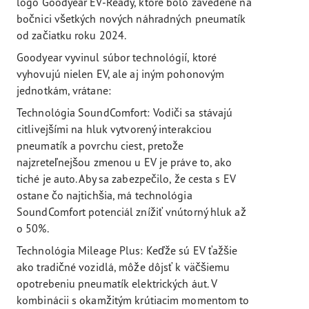
logo Goodyear EV-Ready, ktoré bolo zavedené na
bočnici všetkých nových náhradných pneumatík
od začiatku roku 2024.
Goodyear vyvinul súbor technológií, ktoré
vyhovujú nielen EV, ale aj iným pohonovým
jednotkám, vrátane:
Technológia SoundComfort: Vodiči sa stávajú
citlivejšími na hluk vytvorený interakciou
pneumatík a povrchu ciest, pretože
najzreteľnejšou zmenou u EV je práve to, ako
tiché je auto. Aby sa zabezpečilo, že cesta s EV
ostane čo najtichšia, má technológia
SoundComfort potenciál znížiť vnútorný hluk až
o 50%.
Technológia Mileage Plus: Keďže sú EV ťažšie
ako tradičné vozidlá, môže dôjsť k väčšiemu
opotrebeniu pneumatík elektrických áut. V
kombinácii s okamžitým krútiacim momentom to