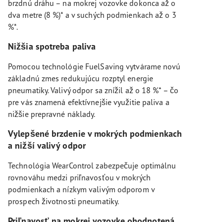
brzdnú dráhu – na mokrej vozovke dokonca až o
dva metre (8 %)* a v suchých podmienkach až o 3
%*.
Nižšia spotreba paliva
Pomocou technológie FuelSaving vytvárame novú
základnú zmes redukujúcu rozptyl energie
pneumatiky. Valivý odpor sa znížil až o 18 %* – čo
pre vás znamená efektívnejšie využitie paliva a
nižšie prepravné náklady.
Vylepšené brzdenie v mokrých podmienkach
a nižší valivý odpor
Technológia WearControl zabezpečuje optimálnu
rovnováhu medzi priľnavosťou v mokrých
podmienkach a nízkym valivým odporom v
prospech životnosti pneumatiky.
Priľnavosť na mokrej vozovke ohodnotená