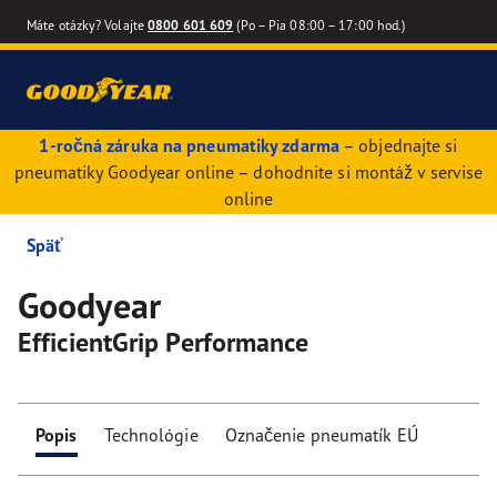
Máte otázky? Volajte
0800 601 609
(Po – Pia 08:00 – 17:00 hod.)
1-ročná záruka na pneumatiky zdarma
– objednajte si
pneumatiky Goodyear online – dohodnite si montáž v servise
online
Späť
Goodyear
EfficientGrip Performance
Popis
Technológie
Označenie pneumatík EÚ