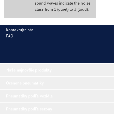
sound waves indicate the noise
class from 1 (quiet) to 3 (loud).
Kontaktujte nás
FAQ
Naše najnovšie produkty
Ocenené pneumatiky
Pneumatiky podľa vozidla
Pneumatiky podľa sezóny