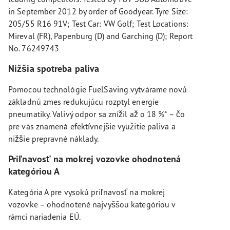
in September 2012 by order of Goodyear. Tyre Size:
205/55 R16 91V; Test Car: VW Golf; Test Locations:
Mireval (FR), Papenburg (D) and Garching (D); Report
No. 76249743
Nižšia spotreba paliva
Pomocou technológie FuelSaving vytvárame novú
základnú zmes redukujúcu rozptyl energie
pneumatiky. Valivý odpor sa znížil až o 18 %* – čo
pre vás znamená efektívnejšie využitie paliva a
nižšie prepravné náklady.
Priľnavosť na mokrej vozovke ohodnotená
kategóriou A
Kategória A pre vysokú priľnavosť na mokrej
vozovke – ohodnotené najvyššou kategóriou v
rámci nariadenia EÚ.