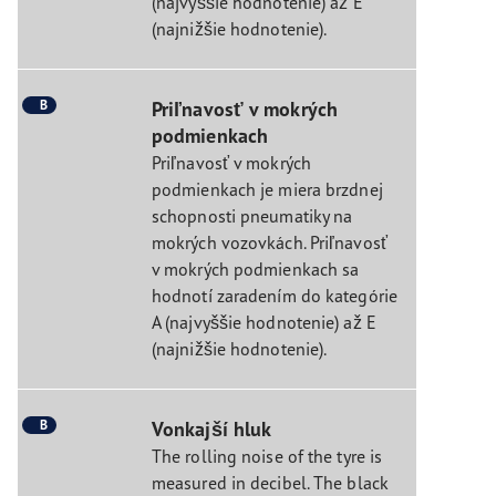
(najvyššie hodnotenie) až E
(najnižšie hodnotenie).
B
Priľnavosť v mokrých
podmienkach
Priľnavosť v mokrých
podmienkach je miera brzdnej
schopnosti pneumatiky na
mokrých vozovkách. Priľnavosť
v mokrých podmienkach sa
hodnotí zaradením do kategórie
A (najvyššie hodnotenie) až E
(najnižšie hodnotenie).
B
Vonkajší hluk
The rolling noise of the tyre is
measured in decibel. The black