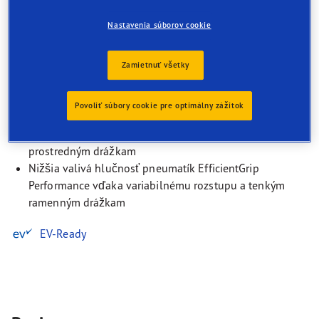
najlepšia priľnavosť za mokra
Nastavenia súborov cookie
Optimálna rovnováha vďaka technológii Active
WearControl
Zamietnuť všetky
Kratšia brzdná dráha vďaka technológii Active Braking
3D-Block
Povoliť súbory cookie pre optimálny zážitok
Nižší valivý odpor vďaka vrstve Cool Cushion Layer
Priamejšia odozva pri riadení vďaka stabilným
prostredným drážkam
Nižšia valivá hlučnosť pneumatík EfficientGrip
Performance vďaka variabilnému rozstupu a tenkým
ramenným drážkam
EV-Ready