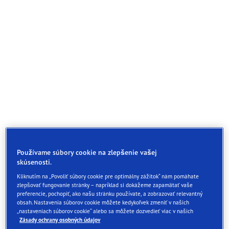
Používame súbory cookie na zlepšenie vašej
skúsenosti.
Kliknutím na „Povoliť súbory cookie pre optimálny zážitok“ nám pomáhate
zlepšovať fungovanie stránky – napríklad si dokážeme zapamätať vaše
preferencie, pochopiť, ako našu stránku používate, a zobrazovať relevantný
obsah. Nastavenia súborov cookie môžete kedykoľvek zmeniť v našich
„nastaveniach súborov cookie“ alebo sa môžete dozvedieť viac v našich
Zásady ochrany osobných údajov
Pneu EfficientGrip Performance od Goodyear: