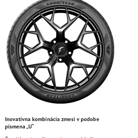
Inovatívna kombinácia zmesi v podobe
písmena „U“