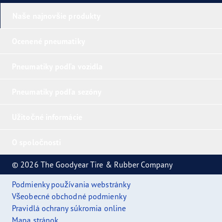
Naše najnovšie produkty
Ocenené pneumatiky
Pneumatiky podľa vozidla
Pneumatiky podľa sezóny
Užitočné informácie
O spoločnosti
© 2026 The Goodyear Tire & Rubber Company
Podmienky používania webstránky
Všeobecné obchodné podmienky
Pravidlá ochrany súkromia online
Mapa stránok