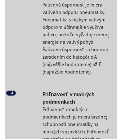
Palivová úspornosť je miera
valivého odporu pneumatiky.
Pneumatika s nízkym valivým
odporom účinnejšie využíva
palivo, pretože vyžaduje menej
energie na valivý pohyb.
Palivová úspornosť sa hodnotí
zaradením do kategórie A
(najvyššie hodnotenie) až E
(najnižšie hodnotenie).
A
Priľnavosť v mokrých
podmienkach
Priľnavosť v mokrých
podmienkach je miera brzdnej
schopnosti pneumatiky na
mokrých vozovkách. Priľnavosť
v mokrých podmienkach sa