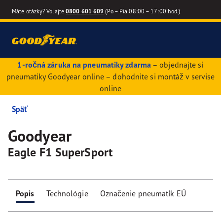
Máte otázky? Volajte
0800 601 609
(Po – Pia 08:00 – 17:00 hod.)
1-ročná záruka na pneumatiky zdarma
– objednajte si
pneumatiky Goodyear online – dohodnite si montáž v servise
online
Späť
Goodyear
Eagle F1 SuperSport
Popis
Technológie
Označenie pneumatík EÚ