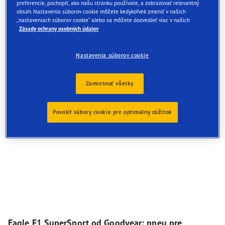
preferencie, pochopiť, ako našu stránku používate, a zobrazovať relevantný
obsah. Nastavenia súborov cookie môžete kedykoľvek zmeniť v našich
„nastaveniach súborov cookie“ alebo sa môžete dozvedieť viac v našich
Zásady ochrany osobných údajov
Nastavenia súborov cookie
Zamietnuť všetky
Povoliť súbory cookie pre optimálny zážitok
Eagle F1 SuperSport od Goodyear: pneu pre