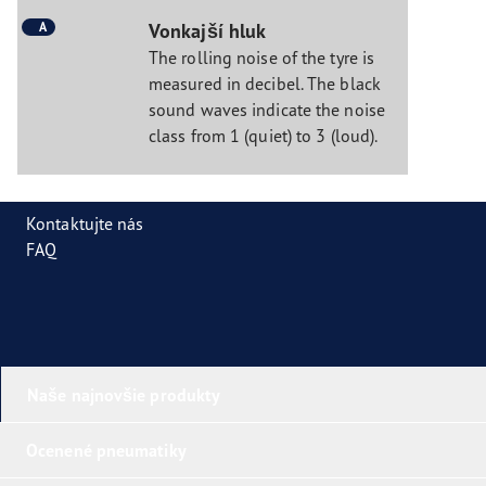
A
Vonkajší hluk
The rolling noise of the tyre is
measured in decibel. The black
sound waves indicate the noise
class from 1 (quiet) to 3 (loud).
Kontaktujte nás
FAQ
Naše najnovšie produkty
Ocenené pneumatiky