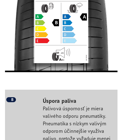
B
Úspora paliva
Palivová úspornosť je miera
valivého odporu pneumatiky.
Pneumatika s nízkym valivým
odporom účinnejšie využíva
palivo, pretože vyžaduje menej