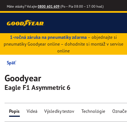
Máte otázky? Volajte
0800 601 609
(Po – Pia 08:00 – 17:00 hod.)
1-ročná záruka na pneumatiky zdarma
– objednajte si
pneumatiky Goodyear online – dohodnite si montáž v servise
online
Späť
Goodyear
Eagle F1 Asymmetric 6
Popis
Videá
Výsledky testov
Technológie
Označe