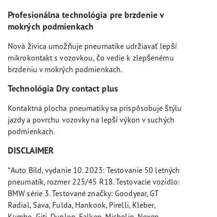
Profesionálna technológia pre brzdenie v
mokrých podmienkach
Nová živica umožňuje pneumatike udržiavať lepší
mikrokontakt s vozovkou, čo vedie k zlepšenému
brzdeniu v mokrých podmienkach.
Technológia Dry contact plus
Kontaktná plocha pneumatiky sa prispôsobuje štýlu
jazdy a povrchu vozovky na lepší výkon v suchých
podmienkach.
DISCLAIMER
*Auto Bild, vydanie 10. 2023: Testovanie 50 letných
pneumatík, rozmer 225/45 R18. Testovacie vozidlo:
BMW série 3. Testované značky: Goodyear, GT
Radial, Sava, Fulda, Hankook, Pirelli, Kleber,
Kumho, Giti, Dunlop, Falken, Michelin, Nexen,