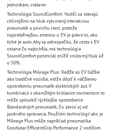
jednotkám, vrátane:
Technológia SoundComfort: Vodiči sa stávajú
citlivejšími na hluk vytvorený interakciou
pneumatík a povrchu ciest, pretože
najzreteľnejšou zmenou u EV je práve to, ako
tiché je auto. Aby sa zabezpečilo, že cesta s EV
ostane čo najtichšia, má technológia
SoundComfort potenciál znížiť vnútorný hluk až
o 50%.
Technológia Mileage Plus: Keďže sú EV ťažšie
ako tradičné vozidlá, môže dôjsť k väčšiemu
opotrebeniu pneumatík elektrických áut. V
kombinácii s okamžitým krútiacim momentom to
môže spôsobiť rýchlejšie opotrebenie
štandardných pneumatík, čo závisí aj od
jazdného správania. Použitím technológií ako je
Mileage Plus môže napríklad pneumatika
Goodyear EfficientGrip Performance 2 vodičom