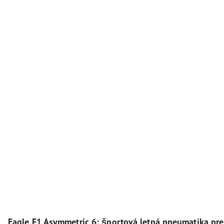
Eagle F1 Asymmetric 6: športová letná pneumatika pre