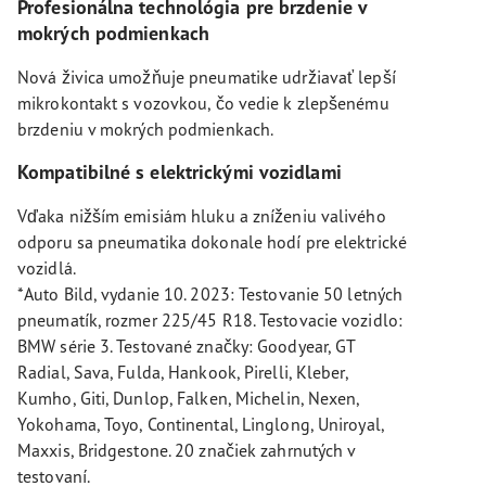
Profesionálna technológia pre brzdenie v
mokrých podmienkach
Nová živica umožňuje pneumatike udržiavať lepší
mikrokontakt s vozovkou, čo vedie k zlepšenému
brzdeniu v mokrých podmienkach.
Kompatibilné s elektrickými vozidlami
Vďaka nižším emisiám hluku a zníženiu valivého
odporu sa pneumatika dokonale hodí pre elektrické
vozidlá.
*Auto Bild, vydanie 10. 2023: Testovanie 50 letných
pneumatík, rozmer 225/45 R18. Testovacie vozidlo:
BMW série 3. Testované značky: Goodyear, GT
Radial, Sava, Fulda, Hankook, Pirelli, Kleber,
Kumho, Giti, Dunlop, Falken, Michelin, Nexen,
Yokohama, Toyo, Continental, Linglong, Uniroyal,
Maxxis, Bridgestone. 20 značiek zahrnutých v
testovaní.