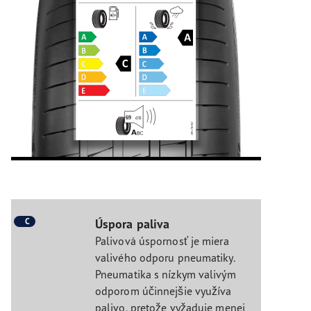
C
Úspora paliva
Palivová úspornosť je miera
valivého odporu pneumatiky.
Pneumatika s nízkym valivým
odporom účinnejšie využíva
palivo, pretože vyžaduje menej