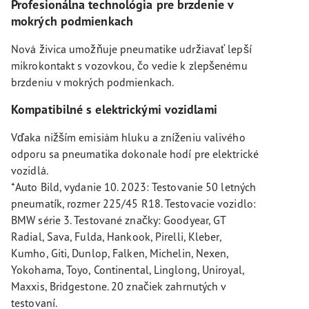
Profesionálna technológia pre brzdenie v
mokrých podmienkach
Nová živica umožňuje pneumatike udržiavať lepší
mikrokontakt s vozovkou, čo vedie k zlepšenému
brzdeniu v mokrých podmienkach.
Kompatibilné s elektrickými vozidlami
Vďaka nižším emisiám hluku a zníženiu valivého
odporu sa pneumatika dokonale hodí pre elektrické
vozidlá.
*Auto Bild, vydanie 10. 2023: Testovanie 50 letných
pneumatík, rozmer 225/45 R18. Testovacie vozidlo:
BMW série 3. Testované značky: Goodyear, GT
Radial, Sava, Fulda, Hankook, Pirelli, Kleber,
Kumho, Giti, Dunlop, Falken, Michelin, Nexen,
Yokohama, Toyo, Continental, Linglong, Uniroyal,
Maxxis, Bridgestone. 20 značiek zahrnutých v
testovaní.