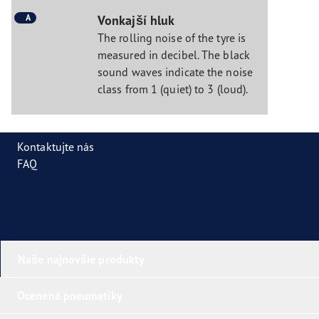
A
Vonkajší hluk
The rolling noise of the tyre is
measured in decibel. The black
sound waves indicate the noise
class from 1 (quiet) to 3 (loud).
Kontaktujte nás
FAQ
Naše najnovšie produkty
Ocenené pneumatiky