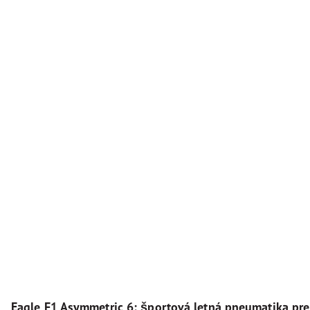
Eagle F1 Asymmetric 6: športová letná pneumatika pre