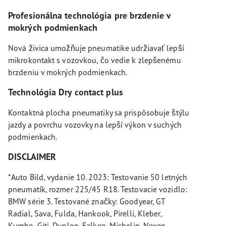
Profesionálna technológia pre brzdenie v
mokrých podmienkach
Nová živica umožňuje pneumatike udržiavať lepší
mikrokontakt s vozovkou, čo vedie k zlepšenému
brzdeniu v mokrých podmienkach.
Technológia Dry contact plus
Kontaktná plocha pneumatiky sa prispôsobuje štýlu
jazdy a povrchu vozovky na lepší výkon v suchých
podmienkach.
DISCLAIMER
*Auto Bild, vydanie 10. 2023: Testovanie 50 letných
pneumatík, rozmer 225/45 R18. Testovacie vozidlo:
BMW série 3. Testované značky: Goodyear, GT
Radial, Sava, Fulda, Hankook, Pirelli, Kleber,
Kumho, Giti, Dunlop, Falken, Michelin, Nexen,