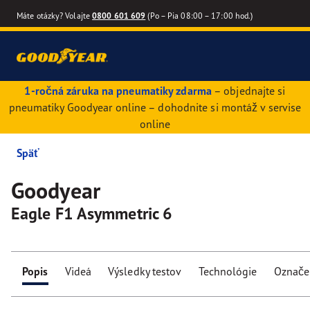
Máte otázky? Volajte
0800 601 609
(Po – Pia 08:00 – 17:00 hod.)
1-ročná záruka na pneumatiky zdarma
– objednajte si
pneumatiky Goodyear online – dohodnite si montáž v servise
online
Späť
Goodyear
Eagle F1 Asymmetric 6
Popis
Videá
Výsledky testov
Technológie
Označe