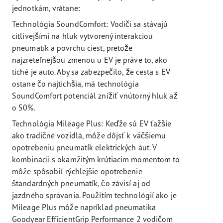
jednotkám, vrátane:
Technológia SoundComfort: Vodiči sa stávajú
citlivejšími na hluk vytvorený interakciou
pneumatík a povrchu ciest, pretože
najzreteľnejšou zmenou u EV je práve to, ako
tiché je auto. Aby sa zabezpečilo, že cesta s EV
ostane čo najtichšia, má technológia
SoundComfort potenciál znížiť vnútorný hluk až
o 50%.
Technológia Mileage Plus: Keďže sú EV ťažšie
ako tradičné vozidlá, môže dôjsť k väčšiemu
opotrebeniu pneumatík elektrických áut. V
kombinácii s okamžitým krútiacim momentom to
môže spôsobiť rýchlejšie opotrebenie
štandardných pneumatík, čo závisí aj od
jazdného správania. Použitím technológií ako je
Mileage Plus môže napríklad pneumatika
Goodyear EfficientGrip Performance 2 vodičom