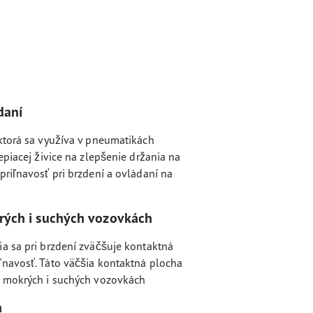
daní
ktorá sa využíva v pneumatikách
epiacej živice na zlepšenie držania na
priľnavosť pri brzdení a ovládaní na
rých i suchých vozovkách
a sa pri brzdení zväčšuje kontaktná
ľnavosť. Táto väčšia kontaktná plocha
a mokrých i suchých vozovkách
a