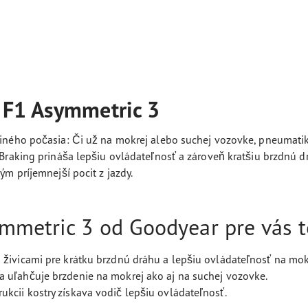
 F1 Asymmetric 3
 iného počasia: Či už na mokrej alebo suchej vozovke, pneumat
 Braking prináša lepšiu ovládateľnosť a zároveň kratšiu brzdnú
m príjemnejší pocit z jazdy.
mmetric 3 od Goodyear pre vás t
i živicami pre krátku brzdnú dráhu a lepšiu ovládateľnosť na mok
a uľahčuje brzdenie na mokrej ako aj na suchej vozovke.
kcii kostry získava vodič lepšiu ovládateľnosť.