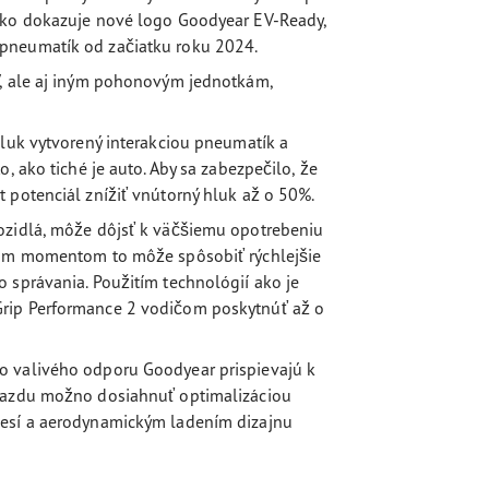
 ako dokazuje nové logo Goodyear EV-Ready,
 pneumatík od začiatku roku 2024.
V, ale aj iným pohonovým jednotkám,
hluk vytvorený interakciou pneumatík a
, ako tiché je auto. Aby sa zabezpečilo, že
 potenciál znížiť vnútorný hluk až o 50%.
ozidlá, môže dôjsť k väčšiemu opotrebeniu
acim momentom to môže spôsobiť rýchlejšie
 správania. Použitím technológií ako je
Grip Performance 2 vodičom poskytnúť až o
o valivého odporu Goodyear prispievajú k
ojazdu možno dosiahnuť optimalizáciou
mesí a aerodynamickým ladením dizajnu