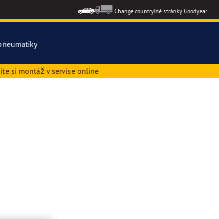
Change country
Iné stránky Goodyear
pneumatiky
te si montáž v servise online
tky pneumatiky