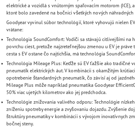
elektrické a vozidlá s vnútorným spaľovacím motorom (ICE),
ktoré bolo zavedené na bočnici všetkých nových náhradných
Goodyear vyvinul súbor technológií, ktoré vyhovujú nielen E
vrátane:
Technológia SoundComfort: Vodiči sa stávajú citlivejšími na 
povrchu ciest, pretože najzreteľnejšou zmenou u EV je práve to
cesta s EV ostane čo najtichšia, má technológia SoundComfort
Technológia Mileage Plus: Keďže sú EV ťažšie ako tradičné v
pneumatík elektrických áut. V kombinácii s okamžitým krúti
opotrebenie štandardných pneumatík, čo závisí aj od jazdného
Mileage Plus môže napríklad pneumatika Goodyear Efficient
50% viac ujetých kilometrov ako jej predchodca.
Technológie znižovania valivého odporu: Technológie nízkeh
zníženiu spotreby energie a zvyšovaniu dojazdu. Zvýšenie d
štruktúry pneumatiky v kombinácii s vývojom inovatívnych z
bočnej steny.