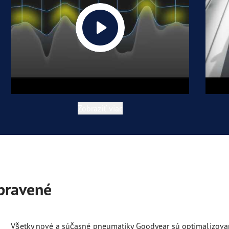
Zobraziť viac
ipravené
Všetky nové a súčasné pneumatiky Goodyear sú optimalizov