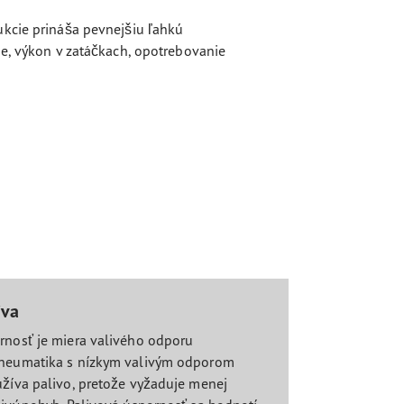
ukcie prináša pevnejšiu ľahkú
ie, výkon v zatáčkach, opotrebovanie
iva
rnosť je miera valivého odporu
Pneumatika s nízkym valivým odporom
užíva palivo, pretože vyžaduje menej