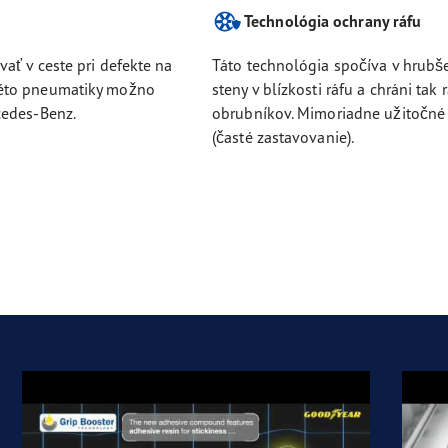
Technológia ochrany ráfu
ať v ceste pri defekte na
Táto technológia spočíva v hrubš
kéto pneumatiky možno
steny v blízkosti ráfu a chráni t
cedes-Benz.
obrubníkov. Mimoriadne užitočné 
(časté zastavovanie).