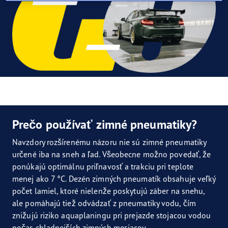
Prečo používať zimné pneumatiky?
Navzdory rozšírenému názoru nie sú zimné pneumatiky
určené iba na sneh a ľad. Všeobecne možno povedať, že
ponúkajú optimálnu priľnavosť a trakciu pri teplote
menej ako 7 °C. Dezén zimných pneumatík obsahuje veľký
počet lamiel, ktoré nielenže poskytujú záber na snehu,
ale pomáhajú tiež odvádzať z pneumatiky vodu, čím
znižujú riziko aquaplaningu pri prejazde stojacou vodou
počas chladnejších zimných mesiacov.