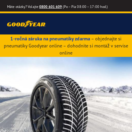
Máte otázky? Volajte
0800 601 609
(Po – Pia 08:00 – 17:00 hod.)
1-ročná záruka na pneumatiky zdarma
– objednajte si
pneumatiky Goodyear online – dohodnite si montáž v servise
online