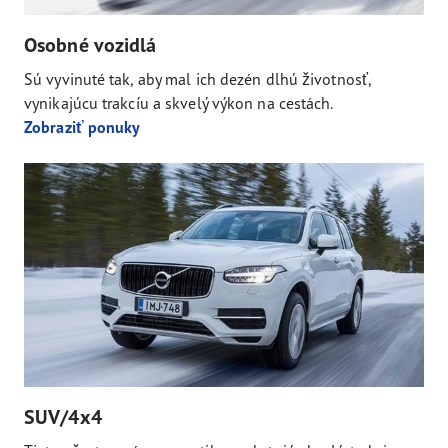
Osobné vozidlá
Sú vyvinuté tak, aby mal ich dezén dlhú životnosť,
vynikajúcu trakcíu a skvelý výkon na cestách.
Zobraziť ponuky
SUV/4x4