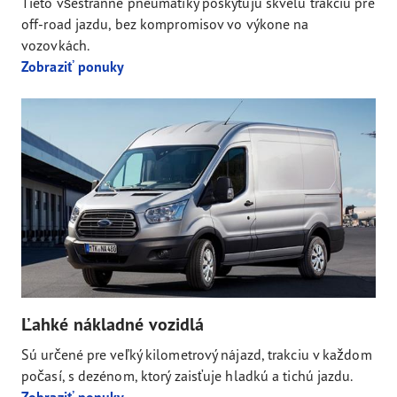
Tieto všestranné pneumatiky poskytujú skvelú trakciu pre
off-road jazdu, bez kompromisov vo výkone na
vozovkách.
Zobraziť ponuky
Ľahké nákladné vozidlá
Sú určené pre veľký kilometrový nájazd, trakciu v každom
počasí, s dezénom, ktorý zaisťuje hladkú a tichú jazdu.
Zobraziť ponuky