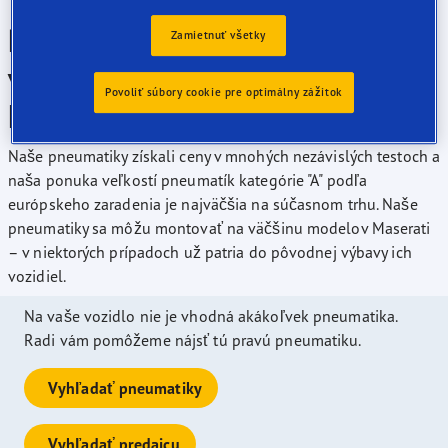
Pneumatiky Goodyear sú
Zamietnuť všetky
vynikajúce pre vaše vozidlo
Povoliť súbory cookie pre optimálny zážitok
Maserati
Naše pneumatiky získali ceny v mnohých nezávislých testoch a
naša ponuka veľkostí pneumatík kategórie "A" podľa
európskeho zaradenia je najväčšia na súčasnom trhu. Naše
pneumatiky sa môžu montovať na väčšinu modelov Maserati
– v niektorých prípadoch už patria do pôvodnej výbavy ich
vozidiel.
Na vaše vozidlo nie je vhodná akákoľvek pneumatika.
Radi vám pomôžeme nájsť tú pravú pneumatiku.
Vyhľadať pneumatiky
Vyhľadať predajcu