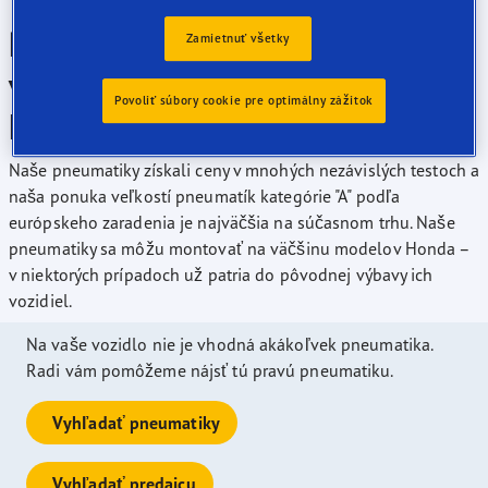
Pneumatiky Goodyear sú
Zamietnuť všetky
vynikajúce pre vaše vozidlo
Povoliť súbory cookie pre optimálny zážitok
Honda
Naše pneumatiky získali ceny v mnohých nezávislých testoch a
naša ponuka veľkostí pneumatík kategórie "A" podľa
európskeho zaradenia je najväčšia na súčasnom trhu. Naše
pneumatiky sa môžu montovať na väčšinu modelov Honda –
v niektorých prípadoch už patria do pôvodnej výbavy ich
vozidiel.
Na vaše vozidlo nie je vhodná akákoľvek pneumatika.
Radi vám pomôžeme nájsť tú pravú pneumatiku.
Vyhľadať pneumatiky
Vyhľadať predajcu