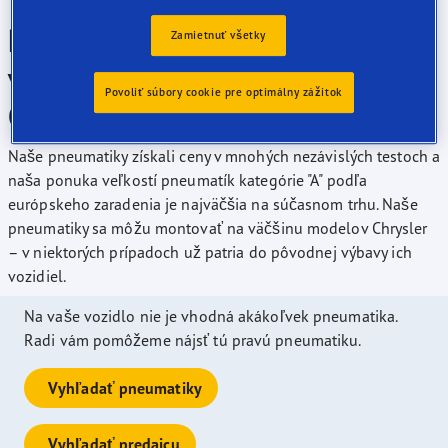
Pneumatiky Goodyear sú
Zamietnuť všetky
vynikajúce pre vaše vozidlo
Povoliť súbory cookie pre optimálny zážitok
Chrysler
Naše pneumatiky získali ceny v mnohých nezávislých testoch a
naša ponuka veľkostí pneumatík kategórie "A" podľa
európskeho zaradenia je najväčšia na súčasnom trhu. Naše
pneumatiky sa môžu montovať na väčšinu modelov Chrysler
– v niektorých prípadoch už patria do pôvodnej výbavy ich
vozidiel.
Na vaše vozidlo nie je vhodná akákoľvek pneumatika.
Radi vám pomôžeme nájsť tú pravú pneumatiku.
Vyhľadať pneumatiky
Vyhľadať predajcu