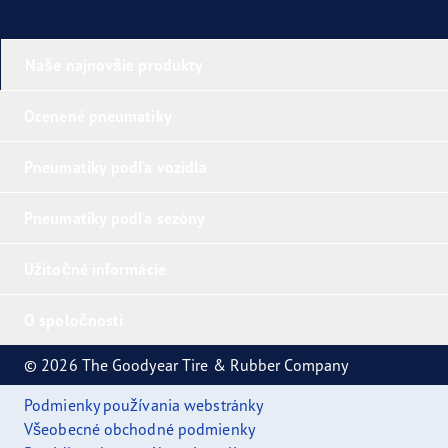
Naše najnovšie produkty
Ocenené pneumatiky
Pneumatiky podľa vozidla
Pneumatiky podľa sezóny
Užitočné informácie
O spoločnosti
© 2026 The Goodyear Tire & Rubber Company
Podmienky používania webstránky
Všeobecné obchodné podmienky