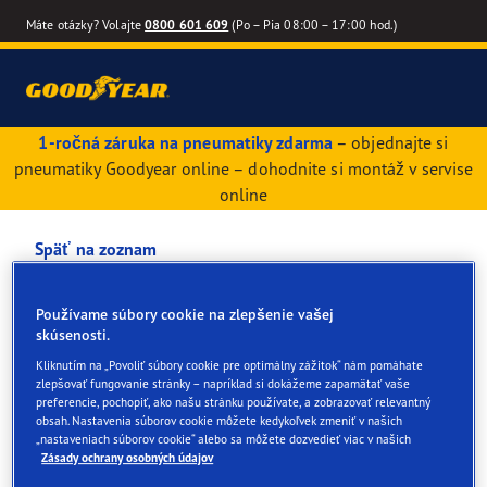
Máte otázky? Volajte
0800 601 609
(Po – Pia 08:00 – 17:00 hod.)
1-ročná záruka na pneumatiky zdarma
– objednajte si
pneumatiky Goodyear online – dohodnite si montáž v servise
online
Späť na zoznam
Mikona s r.o.
Používame súbory cookie na zlepšenie vašej
skúsenosti.
Služby dostupné on-line a v obchode
Kliknutím na „Povoliť súbory cookie pre optimálny zážitok“ nám pomáhate
zlepšovať fungovanie stránky – napríklad si dokážeme zapamätať vaše
preferencie, pochopiť, ako našu stránku používate, a zobrazovať relevantný
obsah. Nastavenia súborov cookie môžete kedykoľvek zmeniť v našich
Kontaktné údaje
Pneumatiky
Služby
„nastaveniach súborov cookie“ alebo sa môžete dozvedieť viac v našich
Zásady ochrany osobných údajov