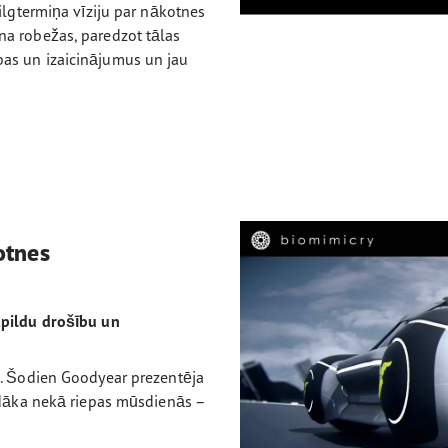
ilgtermiņa vīziju par nākotnes
na robežas, paredzot tālas
as un izaicinājumus un jau
otnes
apildu drošību un
s. Šodien Goodyear prezentēja
tādāka nekā riepas mūsdienās –