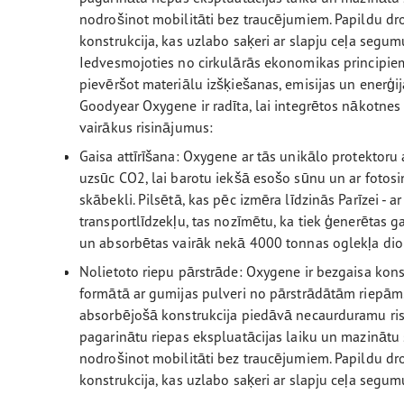
nodrošinot mobilitāti bez traucējumiem. Papildu dro
konstrukcija, kas uzlabo saķeri ar slapju ceļa segu
Iedvesmojoties no cirkulārās ekonomikas principi
pievēršot materiālu izšķiešanas, emisijas un enerģ
Goodyear Oxygene ir radīta, lai integrētos nākotnes 
vairākus risinājumus:
Gaisa attīrīšana: Oxygene ar tās unikālo protektor
uzsūc CO2, lai barotu iekšā esošo sūnu un ar fotosi
skābekli. Pilsētā, kas pēc izmēra līdzinās Parīzei -
transportlīdzekļu, tas nozīmētu, ka tiek ģenerētas 
un absorbētas vairāk nekā 4000 tonnas oglekļa dio
Nolietoto riepu pārstrāde: Oxygene ir bezgaisa konst
formātā ar gumijas pulveri no pārstrādātām riepām. 
absorbējošā konstrukcija piedāvā necaurduramu risi
pagarinātu riepas ekspluatācijas laiku un mazinātu
nodrošinot mobilitāti bez traucējumiem. Papildu dro
konstrukcija, kas uzlabo saķeri ar slapju ceļa segu