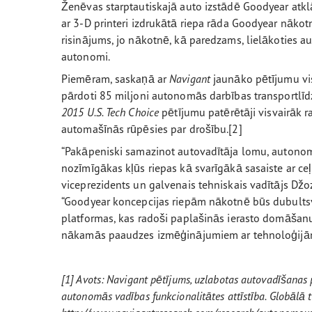
Ženēvas starptautiskajā auto izstādē Goodyear atklā
ar 3-D printeri izdrukātā riepa rāda Goodyear nākot
risinājums, jo nākotnē, kā paredzams, lielākoties a
autonomi.
Piemēram, saskaņā ar
Navigant
jaunāko pētījumu vis
pārdoti 85 miljoni autonomās darbības transportlīd
2015 U.S. Tech Choice
pētījumu patērētāji visvairāk 
automašīnās rūpēsies par drošību.[2]
“Pakāpeniski samazinot autovadītāja lomu, autono
nozīmīgākas kļūs riepas kā svarīgākā sasaiste ar ceļ
viceprezidents un galvenais tehniskais vadītājs Džoz
“Goodyear koncepcijas riepām nākotnē būs dubults
platformas, kas radoši paplašinās ierasto domāšan
nākamās paaudzes izmēģinājumiem ar tehnoloģijā
[1] Avots: Navigant pētījums, uzlabotas autovadīšanas 
autonomās vadības funkcionalitātes attīstība. Globālā t