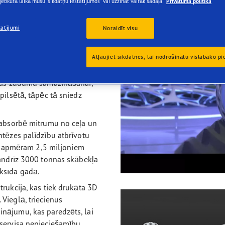
jebkurā laikā mūsu “sīkdatņu iestatījumos” vai uzzināt vairāk sadaļā
Privātuma politika
Grip Arctic 2
onstrukcija, kuras iekšpusē
tatījumi
Noraidīt visu
ja un īpašais riepas
eļa virsmas, veicinot
Atļaujiet sīkdatnes, lai nodrošinātu vislabāko pi
em un galveno uzmanību
ijas zudumu samazināšanai,
pilsētā, tāpēc tā sniedz
u absorbē mitrumu no ceļa un
ntēzes palīdzību atbrīvotu
 ar apmēram 2,5 miljoniem
gandrīz 3000 tonnas skābekļa
ksīda gadā.
rukcija, kas tiek drukāta 3D
Vieglā, triecienus
nājumu, kas paredzēts, lai
 servisa nepieciešamību,