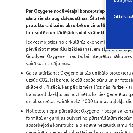
iestatījumus 
Riepu apkope
Efficientgrip Performance 2
Ultra
Par Oxygene nodēvētajai konceptriepai ir unikāla k
Sīkfailu ies
sānu sienās aug dzīvas sūnas. Šī atvērtā konstrukci
protektora dizains absorbē un cirkulē mitrumu no c
fotosintēzi un tādējādi radot skābekli.
Iedvesmojoties no cirkulārās ekonomikas principi
pievēršot materiālu izšķiešanas, emisijas un enerģ
Goodyear Oxygene ir radīta, lai integrētos nākotnes 
vairākus risinājumus:
Gaisa attīrīšana: Oxygene ar tās unikālo protektor
uzsūc CO2, lai barotu iekšā esošo sūnu un ar fotosi
skābekli. Pilsētā, kas pēc izmēra līdzinās Parīzei -
transportlīdzekļu, tas nozīmētu, ka tiek ģenerētas 
un absorbētas vairāk nekā 4000 tonnas oglekļa dio
Nolietoto riepu pārstrāde: Oxygene ir bezgaisa konst
formātā ar gumijas pulveri no pārstrādātām riepām. 
absorbējošā konstrukcija piedāvā necaurduramu risi
pagarinātu riepas ekspluatācijas laiku un mazinātu