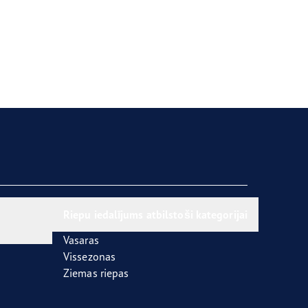
Riepu iedalījums atbilstoši kategorijai
Vasaras
Vissezonas
Ziemas riepas