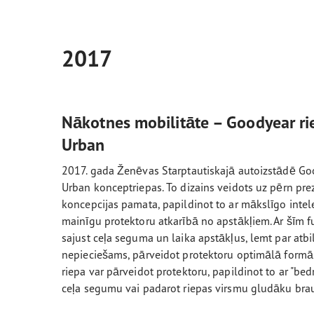
2017
Nākotnes mobilitāte – Goodyear ri
Urban
2017. gada Ženēvas Starptautiskajā autoizstādē Go
Urban konceptriepas. To dizains veidots uz pērn pr
koncepcijas pamata, papildinot to ar mākslīgo intel
mainīgu protektoru atkarībā no apstākļiem. Ar šīm f
sajust ceļa seguma un laika apstākļus, lemt par atbi
nepieciešams, pārveidot protektoru optimālā formā
riepa var pārveidot protektoru, papildinot to ar "be
ceļa segumu vai padarot riepas virsmu gludāku bra