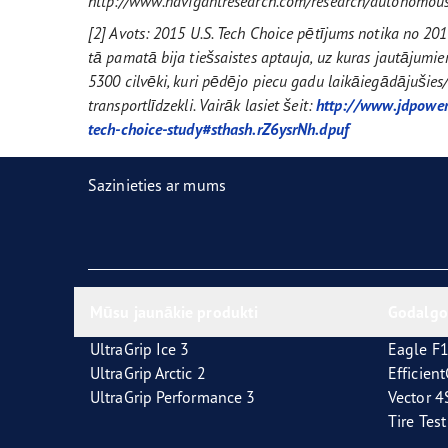
http://www.navigantresearch.com/research/autonomous
[2] Avots: 2015 U.S. Tech Choice pētījums notika no 20
tā pamatā bija tiešsaistes aptauja, uz kuras jautājumi
5300 cilvēki, kuri pēdējo piecu gadu laikāiegādājušie
transportlīdzekli. Vairāk lasiet šeit:
http://www.jdpower
tech-choice-study#sthash.rZ6ysrNh.dpuf
Sazinieties ar mums
Mūsu jaunākie produkti
Godalgo
UltraGrip Ice 3
Eagle F1
UltraGrip Arctic 2
Efficien
UltraGrip Performance 3
Vector 
Tire Tes