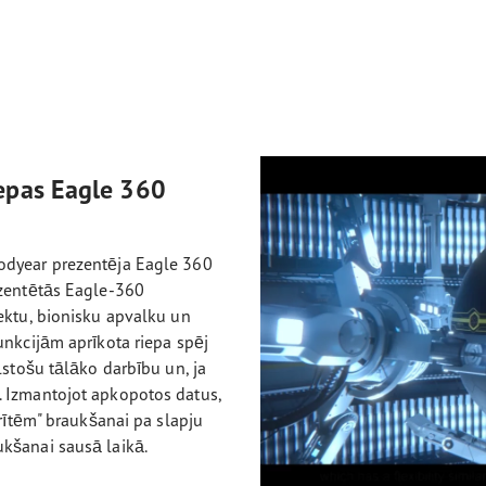
epas Eagle 360
odyear prezentēja Eagle 360
ezentētās Eagle-360
ektu, bionisku apvalku un
unkcijām aprīkota riepa spēj
lstošu tālāko darbību un, ja
. Izmantojot apkopotos datus,
drītēm" braukšanai pa slapju
ukšanai sausā laikā.