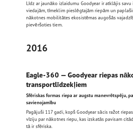
Līdz ar jaunāko izlaidumu Goodyear ir atklājis savu 
viedajām, tīmeklim pieslēgtajām riepām un paplaši
nākotnes mobilitātes ekosistēmas augošās vajadzīb
pievēršoties tiem.
2016
Eagle-360 — Goodyear riepas nāk
transportlīdzekļiem
Sfēriskas formas riepa ar augstu manevrētspēju, p
savienojamību
Pagājuši 117 gadi, kopš Goodyear sācis ražot riepa
vīziju par nākotnes riepu, kas izskatās pavisam ci
tā ir sfēriska.