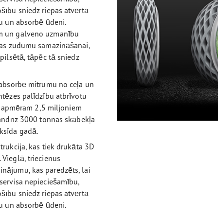
šību sniedz riepas atvērtā
mu un absorbē ūdeni.
em un galveno uzmanību
ijas zudumu samazināšanai,
pilsētā, tāpēc tā sniedz
u absorbē mitrumu no ceļa un
ntēzes palīdzību atbrīvotu
 ar apmēram 2,5 miljoniem
gandrīz 3000 tonnas skābekļa
ksīda gadā.
rukcija, kas tiek drukāta 3D
Vieglā, triecienus
nājumu, kas paredzēts, lai
 servisa nepieciešamību,
šību sniedz riepas atvērtā
mu un absorbē ūdeni.