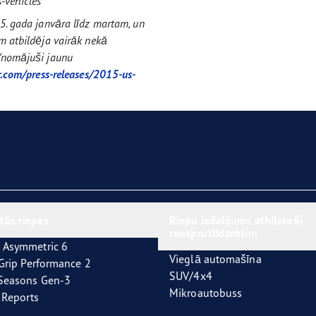
-vehicles
15. gada janvāra līdz martam, un
em atbildēja vairāk nekā
s/nomājuši jaunu
.com/press-releases/2015-us-
tās riepas
Riepu iedalījums atbilstoši
ransportlīdzeklim
 Asymmetric 6
Vieglā automašīna
tGrip Performance 2
SUV/4x4
4Seasons Gen-3
Mikroautobuss
t Reports