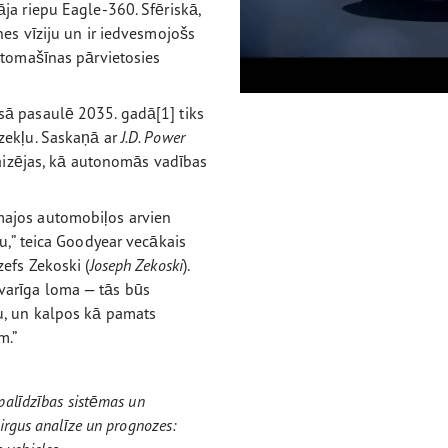
ja riepu Eagle-360. Sfēriskā,
nes vīziju un ir iedvesmojošs
utomašīnas pārvietosies
ā pasaulē 2035. gadā[1] tiks
zekļu. Saskaņā ar
J.D. Power
raizējas, kā autonomās vadības
majos automobiļos arvien
u,” teica Goodyear vecākais
efs Zekoski (
Joseph Zekoski
).
varīga loma — tās būs
u, un kalpos kā pamats
m.”
palīdzības sistēmas un
irgus analīze un prognozes: