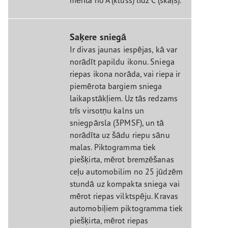
Saķere sniegā
Ir divas jaunas iespējas, kā var
norādīt papildu ikonu. Sniega
riepas ikona norāda, vai riepa ir
piemērota bargiem sniega
laikapstākļiem. Uz tās redzams
trīs virsotņu kalns un
sniegpārsla (3PMSF), un tā
norādīta uz šādu riepu sānu
malas. Piktogramma tiek
piešķirta, mērot bremzēšanas
ceļu automobilim no 25 jūdzēm
stundā uz kompakta sniega vai
mērot riepas vilktspēju. Kravas
automobiļiem piktogramma tiek
piešķirta, mērot riepas