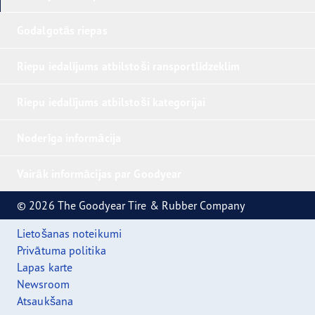
Godalgotās riepas
Riepu iedalījums atbilstoši ransportlīdzeklim
Riepu iedalījums atbilstoši kategorijai
Noderīga informācija
Vairāk informācijas par Goodyear
© 2026 The Goodyear Tire & Rubber Company
Lietošanas noteikumi
Privātuma politika
Lapas karte
Newsroom
Atsaukšana