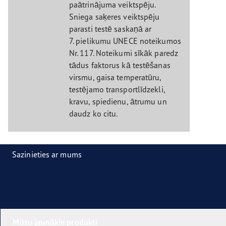
paātrinājuma veiktspēju.
Sniega saķeres veiktspēju
parasti testē saskaņā ar
7. pielikumu UNECE noteikumos
Nr. 117. Noteikumi sīkāk paredz
tādus faktorus kā testēšanas
virsmu, gaisa temperatūru,
testējamo transportlīdzekli,
kravu, spiedienu, ātrumu un
daudz ko citu.
Sazinieties ar mums
Mūsu jaunākie produkti