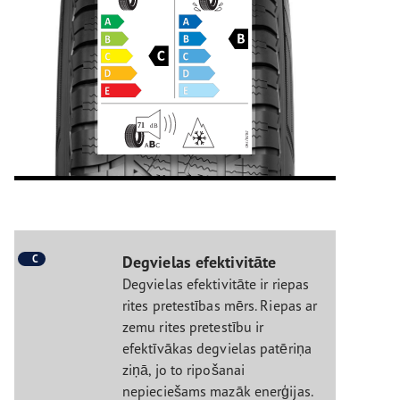
C
Degvielas efektivitāte
Degvielas efektivitāte ir riepas
rites pretestības mērs. Riepas ar
zemu rites pretestību ir
efektīvākas degvielas patēriņa
ziņā, jo to ripošanai
nepieciešams mazāk enerģijas.