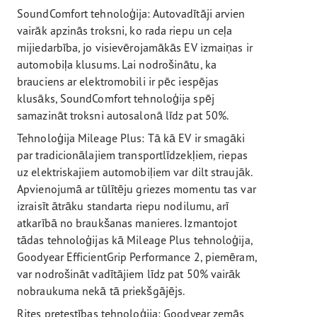
SoundComfort tehnoloģija: Autovadītāji arvien
vairāk apzinās troksni, ko rada riepu un ceļa
mijiedarbība, jo visievērojamākās EV izmaiņas ir
automobiļa klusums. Lai nodrošinātu, ka
brauciens ar elektromobili ir pēc iespējas
klusāks, SoundComfort tehnoloģija spēj
samazināt troksni autosalonā līdz pat 50%.
Tehnoloģija Mileage Plus: Tā kā EV ir smagāki
par tradicionālajiem transportlīdzekļiem, riepas
uz elektriskajiem automobiļiem var dilt straujāk.
Apvienojumā ar tūlītēju griezes momentu tas var
izraisīt ātrāku standarta riepu nodilumu, arī
atkarībā no braukšanas manieres. Izmantojot
tādas tehnoloģijas kā Mileage Plus tehnoloģija,
Goodyear EfficientGrip Performance 2, piemēram,
var nodrošināt vadītājiem līdz pat 50% vairāk
nobraukuma nekā tā priekšgājējs.
Rites pretestības tehnoloģija: Goodyear zemās