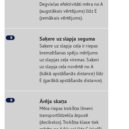
Degvielas efektivitāti mēra no A
(augstākais vērtējums) līdz E
(zemākais vērtējums).
B
Saķere uz slapja seguma
Saķere uz slapja ceļa ir riepas
bremzēšanas spēju mērījums
uz slapjas ceļa virsmas. Saķeri
uz slapja ceļa novērtē no A
(īsākā apstāšanās distance) līdz
E (garākā apstāšanās distance).
B
Ārēja skaņa
Mēra riepas trokšņa līmeni
transportlīdzekļa ārpusē
(decibelos). Trokšņa klase tiek
mērīta no A (kluss) līdz C (skaļš).