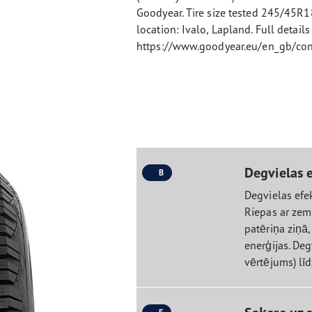
Goodyear. Tire size tested 245/45R1
location: Ivalo, Lapland. Full details
https://www.goodyear.eu/en_gb/cons
Degvielas e
B
Degvielas efek
Riepas ar zemu
patēriņa ziņā
enerģijas. Deg
vērtējums) lī