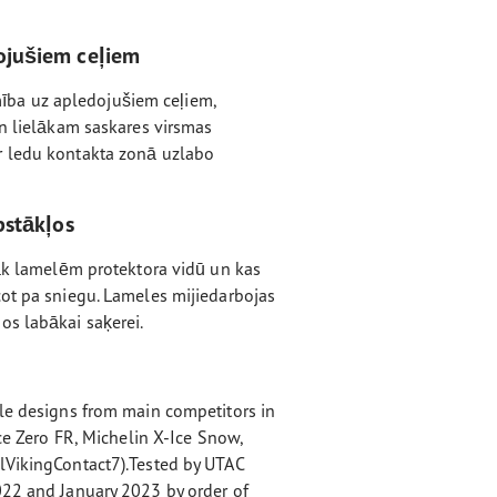
ojušiem ceļiem
ba uz apledojušiem ceļiem,
un lielākam saskares virsmas
r ledu kontakta zonā uzlabo
pstākļos
rāk lamelēm protektora vidū un kas
cot pa sniegu. Lameles mijiedarbojas
os labākai saķerei.
ble designs from main competitors in
Ice Zero FR, Michelin X-Ice Snow,
lVikingContact7).Tested by UTAC
022 and January 2023 by order of