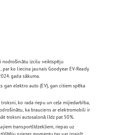
i nodrošinātu izcilu veiktspēju
m, par ko liecina jaunais Goodyear EV-Ready
o 2024. gada sākuma.
s gan elektro auto (EV), gan citiem spēka
troksni, ko rada riepu un ceļa mijiedarbība,
drošinātu, ka brauciens ar elektromobili ir
āt troksni autosalonā līdz pat 50%.
ajiem transportlīdzekļiem, riepas uz
tūlītēju griezes momentu tas var izraisīt