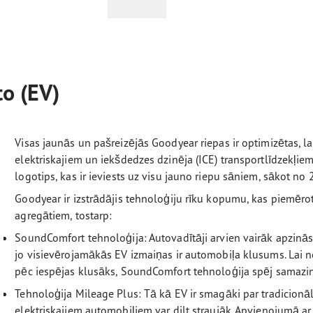
to (EV)
Visas jaunās un pašreizējās Goodyear riepas ir optimizētas, la
elektriskajiem un iekšdedzes dzinēja (ICE) transportlīdzekļie
logotips, kas ir ieviests uz visu jauno riepu sāniem, sākot n
Goodyear ir izstrādājis tehnoloģiju rīku kopumu, kas piemērot
agregātiem, tostarp:
SoundComfort tehnoloģija: Autovadītāji arvien vairāk apzinās 
jo visievērojamākās EV izmaiņas ir automobiļa klusums. Lai no
pēc iespējas klusāks, SoundComfort tehnoloģija spēj samazin
Tehnoloģija Mileage Plus: Tā kā EV ir smagāki par tradicionāl
elektriskajiem automobiļiem var dilt straujāk. Apvienojumā ar 