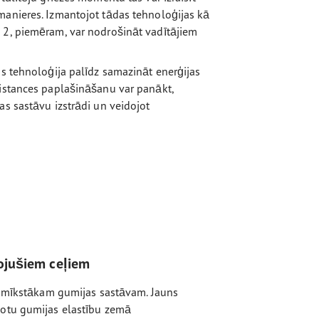
manieres. Izmantojot tādas tehnoloģijas kā
 2, piemēram, var nodrošināt vadītājiem
as tehnoloģija palīdz samazināt enerģijas
Distances paplašināšanu var panākt,
as sastāvu izstrādi un veidojot
ojušiem ceļiem
s mīkstākam gumijas sastāvam. Jauns
otu gumijas elastību zemā