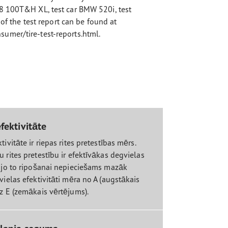
8 100T&H XL, test car BMW 520i, test
 of the test report can be found at
umer/tire-test-reports.html.
fektivitāte
tivitāte ir riepas rites pretestības mērs.
 rites pretestību ir efektīvākas degvielas
, jo to ripošanai nepieciešams mazāk
vielas efektivitāti mēra no A (augstākais
dz E (zemākais vērtējums).