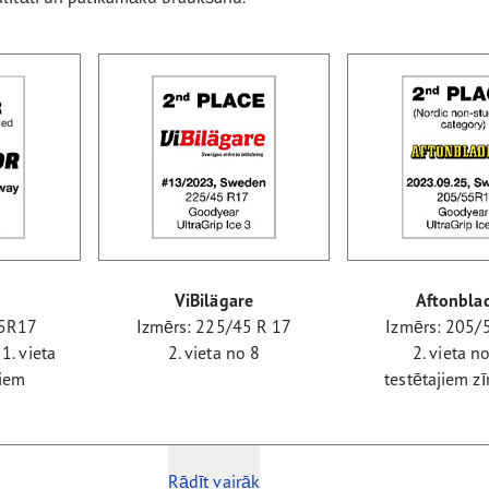
ViBilägare
Aftonbla
45R17
Izmērs: 225/45 R 17
Izmērs: 205/
1. vieta
2. vieta no 8
2. vieta n
jiem
testētajiem z
Rādīt vairāk