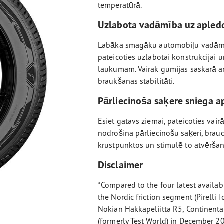
temperatūrā.
Uzlabota vadāmība uz apled
Labāka smagāku automobiļu vadāmī
pateicoties uzlabotai konstrukcijai 
laukumam. Vairak gumijas saskarā a
braukšanas stabilitāti.
Pārliecinoša saķere sniega a
Esiet gatavs ziemai, pateicoties vai
nodrošina pārliecinošu saķeri, brau
krustpunktos un stimulē to atvēršan
Disclaimer
*Compared to the four latest availa
the Nordic friction segment (Pirelli 
Nokian Hakkapeliitta R5, Continenta
(formerly Test World) in December 2