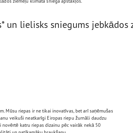
kādos ziemeļu klimata sniega apstākļos.
* un lielisks sniegums jebkādos 
 Mūsu riepas ir ne tikai inovatīvas, bet arī saņēmušas
nu veikuši neatkarīgi Eiropas riepu žurnāli daudzu
ri novērtē katru riepas dizainu pēc vairāk nekā 50
alitāti un patīkamāku braukšanu.