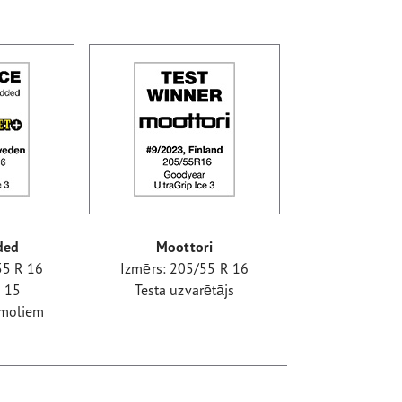
ded
Moottori
55 R 16
Izmērs: 205/55 R 16
o 15
Testa uzvarētājs
īmoliem