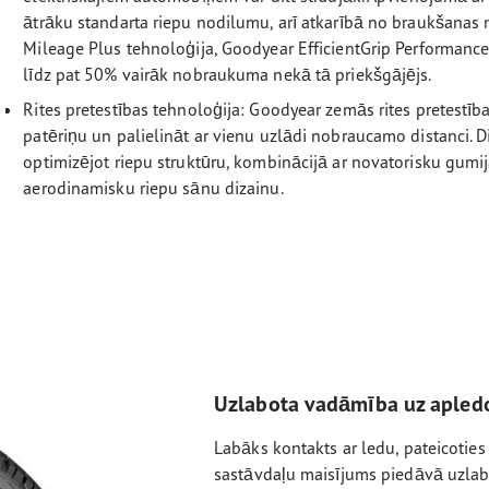
ātrāku standarta riepu nodilumu, arī atkarībā no braukšanas 
Mileage Plus tehnoloģija, Goodyear EfficientGrip Performance
līdz pat 50% vairāk nobraukuma nekā tā priekšgājējs.
Rites pretestības tehnoloģija: Goodyear zemās rites pretestīb
patēriņu un palielināt ar vienu uzlādi nobraucamo distanci. 
optimizējot riepu struktūru, kombinācijā ar novatorisku gumij
aerodinamisku riepu sānu dizainu.
Uzlabota vadāmība uz apled
Labāks kontakts ar ledu, pateicotie
sastāvdaļu maisījums piedāvā uzlab