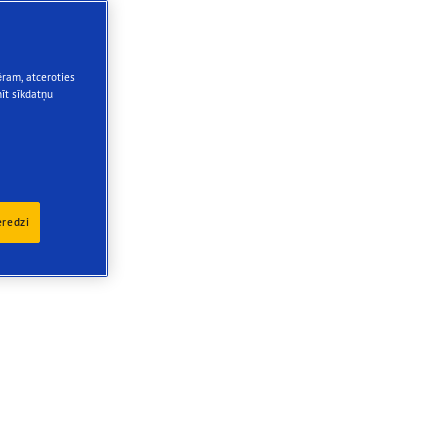
ēram, atceroties
nīt sīkdatņu
eredzi