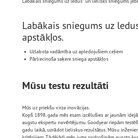
Labākais sniegums uz ledus* un lielisks sniegums jeb
Labākais sniegums uz ledus
apstākļos.
Uzlabota vadāmība uz apledojušiem ceļiem
Pārliecinoša saķere sniega apstākļos
Mūsu testu rezultāti
Mūs uz priekšu virza inovācijas.
Kopš 1898. gada mēs esam izcēlušies ar jaunām idejām.
augstu ekspertu novērtējumu. Goodyear riepām testēša
gadu laikā, uzrādot lieliskus rezultātus. Mūsu inženie
kritērijiem. Tādējādi mēs jums nodrošinām augsto kv