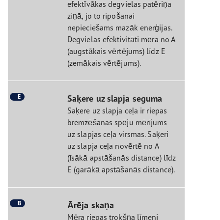
efektīvākas degvielas patēriņa
ziņā, jo to ripošanai
nepieciešams mazāk enerģijas.
Degvielas efektivitāti mēra no A
(augstākais vērtējums) līdz E
(zemākais vērtējums).
E
Saķere uz slapja seguma
Saķere uz slapja ceļa ir riepas
bremzēšanas spēju mērījums
uz slapjas ceļa virsmas. Saķeri
uz slapja ceļa novērtē no A
(īsākā apstāšanās distance) līdz
E (garākā apstāšanās distance).
B
Ārēja skaņa
Mēra riepas trokšņa līmeni