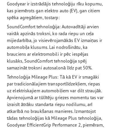
Goodyear ir izstrādājis tehnoloģiju rīku kopumu,
kas piemērots gan elektro auto (EV), gan citiem
spēka agregātiem, tostarp:
SoundComfort tehnoloģija: Autovadītāji arvien
vairāk apzinās troksni, ko rada riepu un ceļa
mijiedarbība, jo visievērojamākās EV izmaiņas ir
automobiļa klusums. Lai nodrošinātu, ka
brauciens ar elektromobili ir pēc iespējas
klusāks, SoundComfort tehnoloģija spēj
samazināt troksni autosalonā līdz pat 50%.
Tehnoloģija Mileage Plus: Tā kā EV ir smagāki
par tradicionālajiem transportlīdzekļiem, riepas
uz elektriskajiem automobiļiem var dilt straujāk.
Apvienojumā ar tūlītēju griezes momentu tas var
izraisīt ātrāku standarta riepu nodilumu, arī
atkarībā no braukšanas manieres. Izmantojot
tādas tehnoloģijas kā Mileage Plus tehnoloģija,
Goodyear EfficientGrip Performance 2, piemēram,