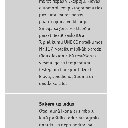
mērot riepas vilktspēju. Kravas
automobiļiem piktogramma tiek
piešķirta, mērot riepas
paātrinājuma veiktspēju.
Sniega saķeres veiktspēju
parasti testē saskaņā ar
7. pielikumu UNECE noteikumos
Nr. 117. Noteikumi sīkāk paredz
tādus faktorus kā testēšanas
virsmu, gaisa temperatūru,
testējamo transportlīdzekli,
kravu, spiedienu, ātrumu un
daudz ko citu.
Saķere uz ledus
Otra jaunā ikona ar simbolu,
kurā parādīts ledus stalagmīts,
norāda, ka riepa nodrošina