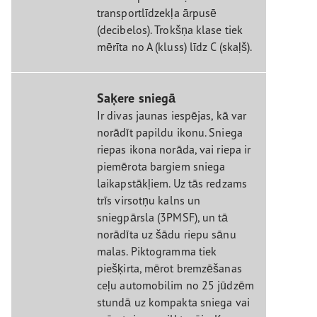
transportlīdzekļa ārpusē
(decibelos). Trokšņa klase tiek
mērīta no A (kluss) līdz C (skaļš).
Saķere sniegā
Ir divas jaunas iespējas, kā var
norādīt papildu ikonu. Sniega
riepas ikona norāda, vai riepa ir
piemērota bargiem sniega
laikapstākļiem. Uz tās redzams
trīs virsotņu kalns un
sniegpārsla (3PMSF), un tā
norādīta uz šādu riepu sānu
malas. Piktogramma tiek
piešķirta, mērot bremzēšanas
ceļu automobilim no 25 jūdzēm
stundā uz kompakta sniega vai