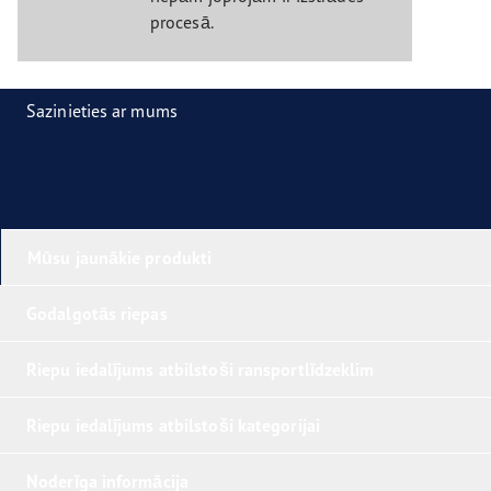
procesā.
Sazinieties ar mums
Mūsu jaunākie produkti
Godalgotās riepas
Riepu iedalījums atbilstoši ransportlīdzeklim
Riepu iedalījums atbilstoši kategorijai
Noderīga informācija