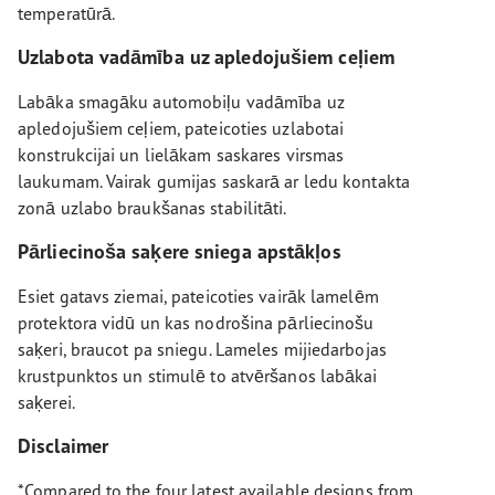
temperatūrā.
Uzlabota vadāmība uz apledojušiem ceļiem
Labāka smagāku automobiļu vadāmība uz
apledojušiem ceļiem, pateicoties uzlabotai
konstrukcijai un lielākam saskares virsmas
laukumam. Vairak gumijas saskarā ar ledu kontakta
zonā uzlabo braukšanas stabilitāti.
Pārliecinoša saķere sniega apstākļos
Esiet gatavs ziemai, pateicoties vairāk lamelēm
protektora vidū un kas nodrošina pārliecinošu
saķeri, braucot pa sniegu. Lameles mijiedarbojas
krustpunktos un stimulē to atvēršanos labākai
saķerei.
Disclaimer
*Compared to the four latest available designs from