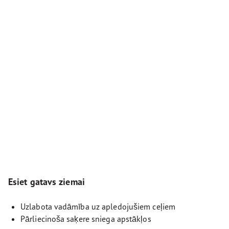
Esiet gatavs ziemai
Uzlabota vadāmība uz apledojušiem ceļiem
Pārliecinoša saķere sniega apstākļos