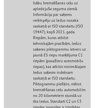
īsāku bremzēšanas ceļu uz
apledojuša seguma ziemā.
Informācija par saķeres
veiktspēju uz ledus nosaka
saskaņā ar ISO standartu (ISO
19447), kopš 2021. gada.
Riepām, kuras atbilst
tehniskajām prasībām, ledus
saķeres piktogrammu ietvers uz
jaunā ES riepu marķējuma C1
riepām (pasažieru automobiļu
riepas), kas atbilst minimālajam
ledus saķeres indeksam
saskaņā ar ISO standartu.
Piktogrammu piešķirs, mērot
bremzēšanas ceļu automobilim
no 20 kilometriem stundā uz
tīra ledus. Standarti C2 un C3
riepām joprojām ir izstrādes