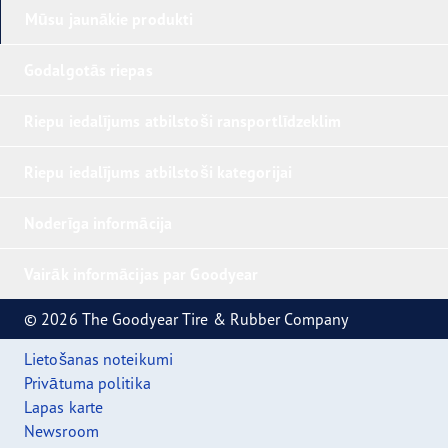
Mūsu jaunākie produkti
Godalgotās riepas
Riepu iedalījums atbilstoši ransportlīdzeklim
Riepu iedalījums atbilstoši kategorijai
Noderīga informācija
Vairāk informācijas par Goodyear
© 2026 The Goodyear Tire & Rubber Company
Lietošanas noteikumi
Privātuma politika
Lapas karte
Newsroom