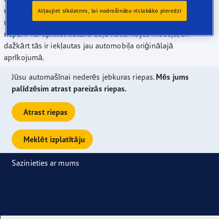
un mēs piedāvājam plašāko tirgū pieejamo "A" kategorijas
Atļaujiet sīkdatnes, lai nodrošinātu vislabāko pieredzi
riepu klāstu atbilstoši Eiropas riepu marķējumam. Ar mūsu
riepām var aprīkot lielāko daļu Rolls Royce modeļu, un
dažkārt tās ir iekļautas jau automobiļa oriģinālajā
aprīkojumā.
Jūsu automašīnai nederēs jebkuras riepas.
Mēs jums
palīdzēsim atrast pareizās riepas.
Atrast riepas
Meklēt izplatītāju
Sazinieties ar mums