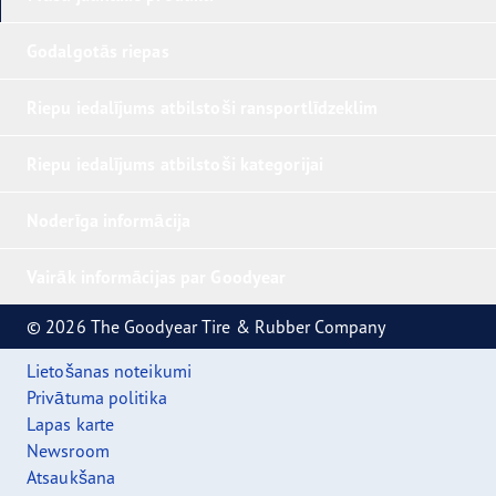
Godalgotās riepas
Riepu iedalījums atbilstoši ransportlīdzeklim
Riepu iedalījums atbilstoši kategorijai
Noderīga informācija
Vairāk informācijas par Goodyear
© 2026 The Goodyear Tire & Rubber Company
Lietošanas noteikumi
Privātuma politika
Lapas karte
Newsroom
Atsaukšana