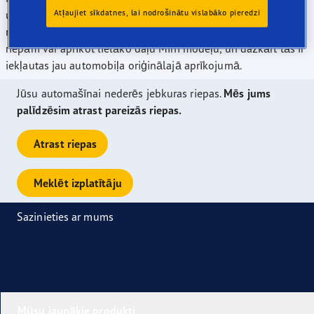
un mēs piedāvājam plašāko tirgū pieejamo "A" kategorijas
Atļaujiet sīkdatnes, lai nodrošinātu vislabāko pieredzi
riepu klāstu atbilstoši Eiropas riepu marķējumam. Ar mūsu
riepām var aprīkot lielāko daļu Mini modeļu, un dažkārt tās ir
iekļautas jau automobiļa oriģinālajā aprīkojumā.
Jūsu automašīnai nederēs jebkuras riepas.
Mēs jums
palīdzēsim atrast pareizās riepas.
Atrast riepas
Meklēt izplatītāju
Sazinieties ar mums
Mūsu jaunākie produkti