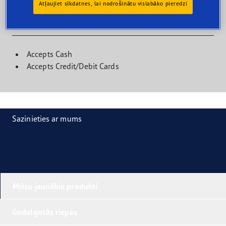
Atļaujiet sīkdatnes, lai nodrošinātu vislabāko pieredzi
Klientu telpas
Accepts Cash
Accepts Credit/Debit Cards
Sazinieties ar mums
Mūsu jaunākie produkti
Godalgotās riepas