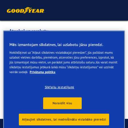
Atpakaļ uz sarakstu
GREEN MOTORS SIA
Mēs izmantojam sīkdatnes, lai uzlabotu jūsu pieredzi.
Noklikšķinot uz “Atļaut sīkdatnes vislabākajai pieredzei”, jūs palīdzat mums
uzlabot vietnes darbību, piemēram, atceroties jūsu preferences, izprotot, kā
Tiešsaistē un veikalā pieejamie pakalpojumi
jūs izmantojat mūsu vietni, un parādot jums atbilstošu saturu. Jūs varat mainīt
sīkdatņu iestatījumus jebkurā laikā mūsu “sīkdatņu iestatījumos” vai uzzināt
vairāk sadaļā
Privātuma politika
Kontaktinformācija
Pakalpojumi
Sīkfailu iestatījumi
Noraidīt visu
Atļaujiet sīkdatnes, lai nodrošinātu vislabāko pieredzi
Sazinieties ar mums