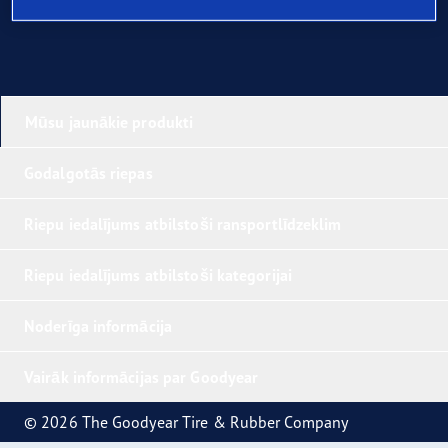
Mūsu jaunākie produkti
Godalgotās riepas
Riepu iedalījums atbilstoši ransportlīdzeklim
Riepu iedalījums atbilstoši kategorijai
Noderīga informācija
Vairāk informācijas par Goodyear
© 2026 The Goodyear Tire & Rubber Company