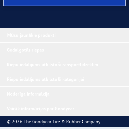
Mūsu jaunākie produkti
Godalgotās riepas
Riepu iedalījums atbilstoši ransportlīdzeklim
Riepu iedalījums atbilstoši kategorijai
Noderīga informācija
Vairāk informācijas par Goodyear
© 2026 The Goodyear Tire & Rubber Company