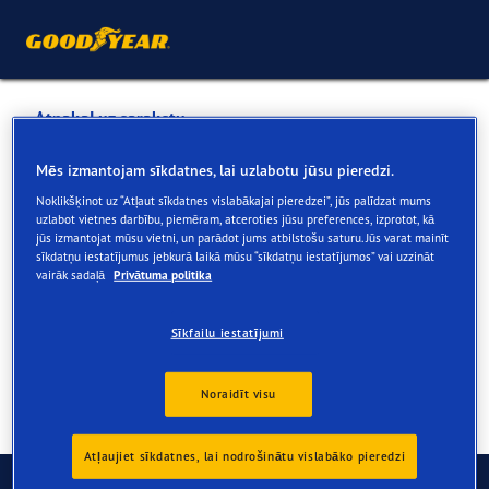
Atpakaļ uz sarakstu
BALTIJAS SPORTA AUTO SIA
Mēs izmantojam sīkdatnes, lai uzlabotu jūsu pieredzi.
Noklikšķinot uz “Atļaut sīkdatnes vislabākajai pieredzei”, jūs palīdzat mums
uzlabot vietnes darbību, piemēram, atceroties jūsu preferences, izprotot, kā
Tiešsaistē un veikalā pieejamie pakalpojumi
jūs izmantojat mūsu vietni, un parādot jums atbilstošu saturu. Jūs varat mainīt
sīkdatņu iestatījumus jebkurā laikā mūsu “sīkdatņu iestatījumos” vai uzzināt
vairāk sadaļā
Privātuma politika
Kontaktinformācija
Pakalpojumi
Sīkfailu iestatījumi
Noraidīt visu
Atļaujiet sīkdatnes, lai nodrošinātu vislabāko pieredzi
Sazinieties ar mums