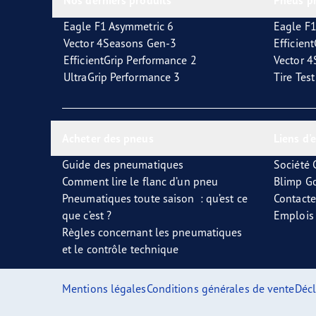
Nos derniers produits
Pneus p
Eagle F1 Asymmetric 6
Eagle F1
Vector 4Seasons Gen-3
Efficien
EfficientGrip Performance 2
Vector 
UltraGrip Performance 3
Tire Tes
Acheter des pneus
Liens d'
Guide des pneumatiques
Société
Comment lire le flanc d’un pneu
Blimp G
Pneumatiques toute saison : qu’est ce
Contact
que c’est ?
Emplois
Règles concernant les pneumatiques
et le contrôle technique
Mentions légales
Conditions générales de vente
Décl