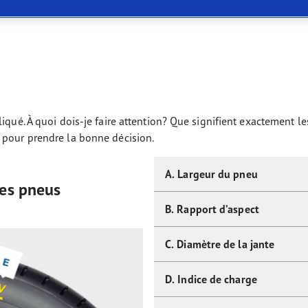
or 4Seasons GEN-3
e pourrez plus vous passer. En somme, vous trouverez chez nous d
iqué. À quoi dois-je faire attention? Que signifient exactement l
 pour prendre la bonne décision.
A. Largeur du pneu
des pneus
B. Rapport d’aspect
C. Diamètre de la jante
D. Indice de charge