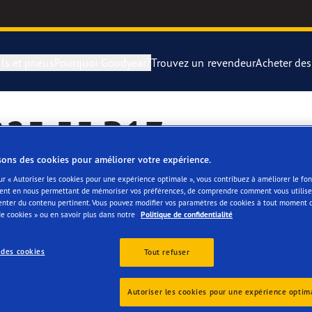
ls et pneus
Pourquoi Goodyear?
Trouvez un revendeur
Acheter de
 225 55 R17
rer et changer vos pneus
year Blimp
UltraGrip Per
sons des cookies pour améliorer votre expérience.
montagne
year RACING
Pneus par typ
ur « Autoriser les cookies pour une expérience optimale », vous contribuez à améliorer le f
s les conditions météorologiques. Ils vous permettent donc de ro
ent en nous permettant de mémoriser vos préférences, de comprendre comment vous utilisez
e F1 SuperSport
Pneus Goodye
enter du contenu pertinent. Vous pouvez modifier vos paramètres de cookies à tout moment 
igée.
e cookies » ou en savoir plus dans notre
Politique de confidentialité
leur permet de faire face à toutes conditions routières. En effe
ientgrip Performance 2
s chaud. Grâce à leur profil spécial, les pneus 4 saisons 225/55
 des cookies
Tout refuser
 sur chaussée sèche ou enneigée. Leur résistance au roulement 
e F1 Asymmetric 6
easons Gen-3 (classe d’efficience « A »).
Autoriser les cookies pour une expérience optim
as seulement par leurs incroyables performances, ils ont égaleme