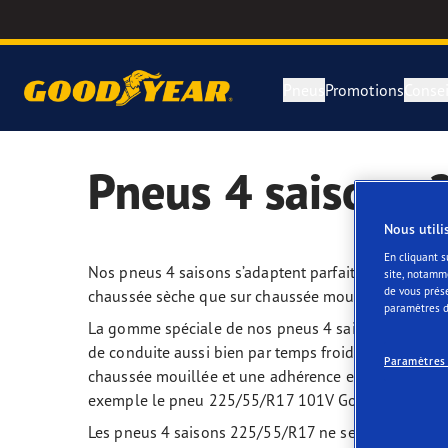
Pneus
Promotions
Consei
Pneus 4 saisons
Pneus Été
Guide d'achat des pneumatiques
Critères de performance qualité
Répa
Good
Nous utili
Pneus Toutes saisons
Étiquetage des pneumatiques dans l'UE
Constructeurs automobiles (PM)
Loi 
Good
En cliquant s
Nos pneus 4 saisons s’adaptent parfaitement à toute
site, notamm
Pneus Hiver
Pneus hiver-été
Technologie et Innovation
Eagl
de vous prés
chaussée sèche que sur chaussée mouillée ou enne
paramètres d
La gomme spéciale de nos pneus 4 saisons 225/55/R17 
Rechercher par dimension du pneu
Comprenez votre pneu
Technologie SoundComfort
Effic
de conduite aussi bien par temps froid que par temp
Paramètres
chaussée mouillée et une adhérence exceptionnelle
Recherche de pneumatiques par véhicule
Lexique sur le pneu
l'Avenir de la mobilité électrique
Eagl
exemple le pneu 225/55/R17 101V Goodyear Vector 4S
Les pneus 4 saisons 225/55/R17 ne se distinguent p