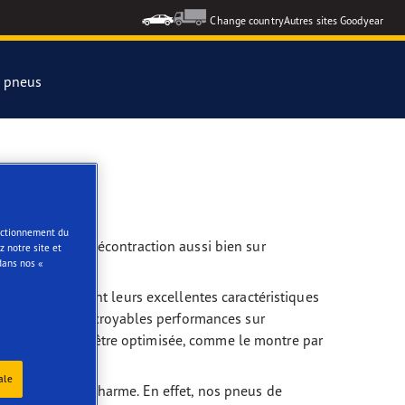
Change country
Autres sites Goodyear
s pneus
formance 3
e
onctionnement du
uler en toute décontraction aussi bien sur
 notre site et
ar Eagle
dans nos «
t, ils conservent leurs excellentes caractéristiques
/R17 offrent d’incroyables performances sur
peut également être optimisée, comme le montre par
ale
nt un certain charme. En effet, nos pneus de