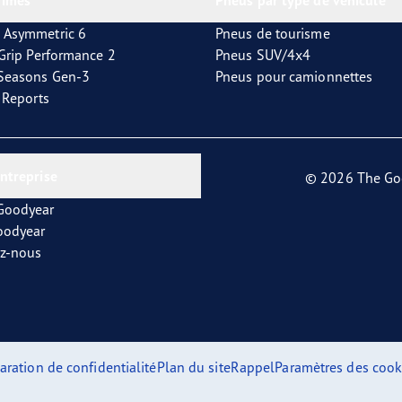
rimés
Pneus par type de véhicule
 Asymmetric 6
Pneus de tourisme
tGrip Performance 2
Pneus SUV/4x4
4Seasons Gen-3
Pneus pour camionnettes
t Reports
entreprise
© 2026 The Go
 Goodyear
oodyear
ez-nous
aration de confidentialité
Plan du site
Rappel
Paramètres des cook