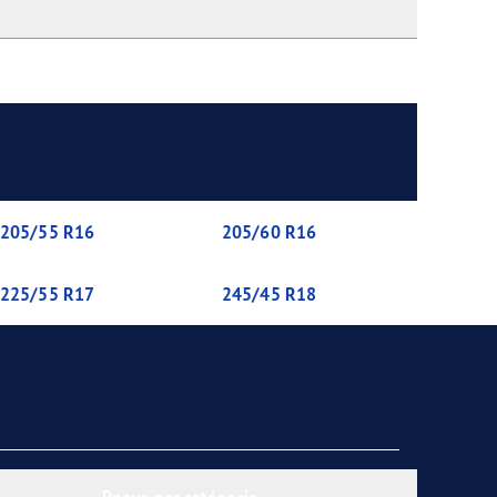
205/55 R16
205/60 R16
225/55 R17
245/45 R18