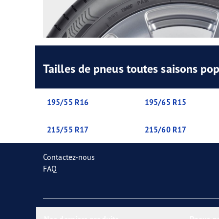
Tailles de pneus toutes saisons pop
195/55 R16
195/65 R15
215/55 R17
215/60 R17
Contactez-nous
FAQ