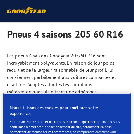
Pneus 4 saisons 205 60 R16
Les pneus 4 saisons Goodyear 205/60 R16 sont
incroyablement polyvalents. En raison de leur poids
réduit et de la largeur raisonnable de leur profil, ils
conviennent parfaitement aux voitures compactes et
citadines. Adaptés à toutes les conditions
météorologiques, ils offrent une adhérence
exceptionnelle sur routes enneigées et verglacées. En
effet, la gomme moyennement tendre des pneus
Nous utilisons des cookies pour améliorer votre
4 saisons 205/60 R16 reste élastique toute l’année,
expérience.
même lorsque les températures sont basses.
En cliquant sur « Autoriser les cookies pour une expérience optimale », vous
contribuez à améliorer le fonctionnement du site, notamment en nous
Leur taille réduite confère à ces pneus de nombreux
permettant de mémoriser vos préférences, de comprendre comment vous