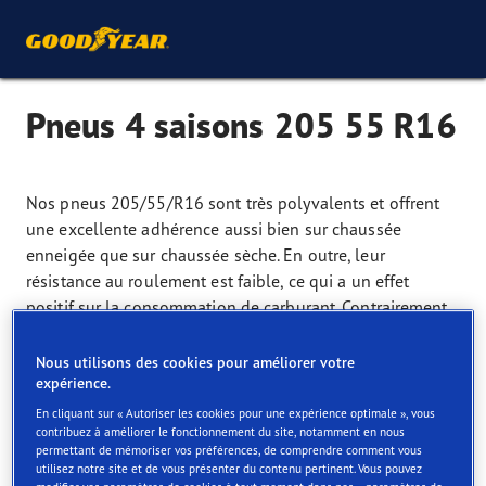
Pneus 4 saisons 205 55 R16
Nos pneus 205/55/R16 sont très polyvalents et offrent
une excellente adhérence aussi bien sur chaussée
enneigée que sur chaussée sèche. En outre, leur
résistance au roulement est faible, ce qui a un effet
positif sur la consommation de carburant. Contrairement
aux modèles larges, nos pneus 4 saisons déplacent
moins d’eau sur chaussée mouillée, réduisant ainsi le
Nous utilisons des cookies pour améliorer votre
expérience.
risque d’aquaplaning. Bien qu’ils soient particulièrement
adaptés aux citadines et aux modèles compacts, nos
En cliquant sur « Autoriser les cookies pour une expérience optimale », vous
contribuez à améliorer le fonctionnement du site, notamment en nous
pneus 205/55/R16 conviennent à de nombreux modèles
permettant de mémoriser vos préférences, de comprendre comment vous
de véhicule.
utilisez notre site et de vous présenter du contenu pertinent. Vous pouvez