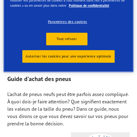
modifier vos paramètres de cookies à tout moment dans nos « paramètres de
cookies » ou en savoir plus dans notre
Politique de confidentialité
FAQ
Pneus 4 saisons 205 55 R16
Paramètres des cookies
Capacité de charge et vitesse maximale autorisée
Tout refuser
Compatibilité avec le véhicule
Autoriser les cookies pour une expérience optimale
Caractéristiques des pneus 4 saisons 205/55/R16
Guide d'achat des pneus
L'achat de pneus neufs peut être parfois assez compliqué.
À quoi dois-je faire attention? Que signifient exactement
les valeurs de la taille du pneu? Dans ce guide, nous
vous dirons ce que vous devez savoir sur vos pneus pour
prendre la bonne décision.